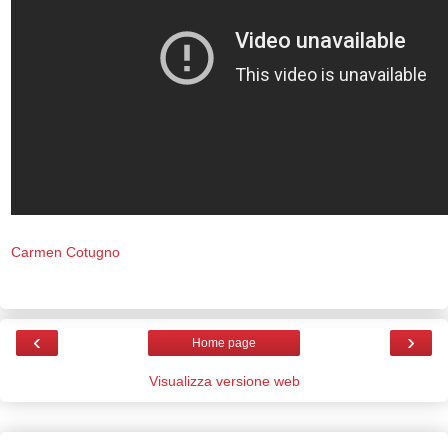
Carmen Cotugno
‹
›
Home page
Visualizza versione web