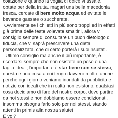
colazione e quando la voglia di dolce vi assale,
optate per della frutta, magari una bella macedonia
fresca, cercate di
bere molto acqua
ed evitate le
bevande gassate o zuccherate.
Ovviamente se i chiletti in più sono troppi ed in effetti
già prima delle feste volevate smaltirli, allora vi
consiglio sempre di consultare un buon
dietologo di
fiducia, che vi saprà prescrivere una dieta
personalizzata, che di certo porterà i suoi risultati.
Ultimo consiglio ma anche il più importante, è
ricordarsi sempre che non esistete un peso o una
taglia ideali, l'importante è
star bene con se stessi
,
questa è una cosa a cui tengo davvero molto, anche
perché ogni giorno veniamo inondati da pubblicità e
notizie con ideali che in realtà non esistono, qualsiasi
cosa decidiamo di fare del nostro corpo, deve partire
da noi stessi e non dobbiamo essere condizionati,
insomma bisogna farlo solo per noi stessi, stando
attenti in primis alla nostra salute!
E voi?