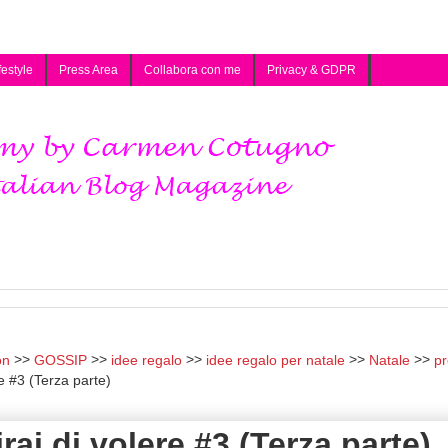
festyle
Press Area
Collabora con me
Privacy & GDPR
on
GOSSIP
idee regalo
idee regalo per natale
Natale
pr
e #3 (Terza parte)
ai di volere #3 (Terza parte)