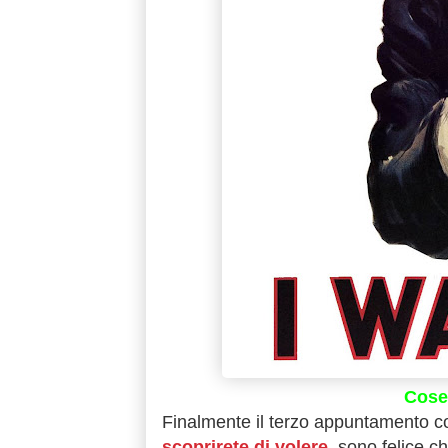
Cose 
Finalmente il terzo appuntamento con
scoprirete di volere
, sono felice ch