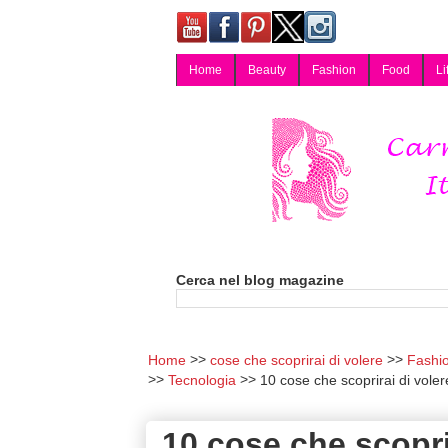
Home
Beauty
Fashion
Food
Li
Carmy, Blog magazine di Carmen Cotugno, blogger di Napoli: moda, bellezza, cucina, tecnologia, consigli per lo shopping, arredamento, recensioni cosmetiche, viaggi, fotografia, salute e benessere. Disponibile per collaborazioni blogger e per guest post.
Cerca nel blog magazine
Home
cose che scoprirai di volere
Fashi
Tecnologia
10 cose che scoprirai di voler
10 cose che scoprir