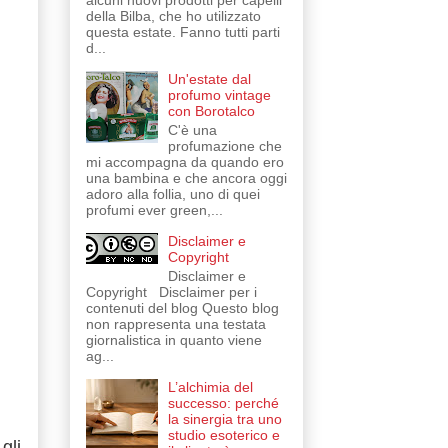
alcuni nuovi prodotti per capelli
della Bilba, che ho utilizzato
questa estate. Fanno tutti parti
d...
Un'estate dal
profumo vintage
con Borotalco
C'è una
profumazione che
mi accompagna da quando ero
una bambina e che ancora oggi
adoro alla follia, uno di quei
profumi ever green,...
Disclaimer e
Copyright
Disclaimer e
Copyright Disclaimer per i
contenuti del blog Questo blog
non rappresenta una testata
giornalistica in quanto viene
ag...
L’alchimia del
successo: perché
la sinergia tra uno
studio esoterico e
gli