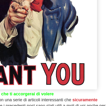
che ti accorgerai di volere
 una serie di articoli interessanti che
sicuramente
e i precedenti post sano stati utili a moli di voi anche per 