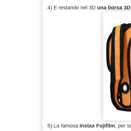
4) E restando nel 3D
una borsa 3
5) La famosa
Instax Fujifilm
, per s