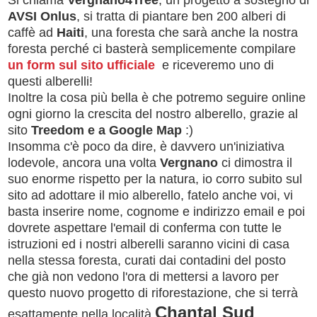
AVSI Onlus
, si tratta di piantare ben 200 alberi di
caffè ad
Haiti
, una foresta che sarà anche la nostra
foresta perché ci basterà semplicemente compilare
un form sul sito ufficiale
e riceveremo uno di
questi alberelli!
Inoltre la cosa più bella è che potremo seguire online
ogni giorno la crescita del nostro alberello, grazie al
sito
Treedom e a Google Map
:)
Insomma c'è poco da dire, è davvero un'iniziativa
lodevole, ancora una volta
Vergnano
ci dimostra il
suo enorme rispetto per la natura, io corro subito sul
sito ad adottare il mio alberello, fatelo anche voi, vi
basta inserire nome, cognome e indirizzo email e poi
dovrete aspettare l'email di conferma con tutte le
istruzioni ed
i nostri alberelli saranno vicini di casa
nella stessa foresta, curati dai contadini del posto
che già non vedono l'ora di mettersi a lavoro per
questo nuovo progetto di riforestazione, che si terrà
Chantal Sud
esattamente nella località