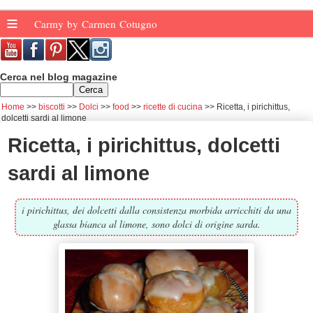
≡
Carmy by Carmen Cotugno
Cerca nel blog magazine
Home
biscotti
Dolci
food
ricette di cucina
Ricetta, i pirichittus,
dolcetti sardi al limone
Ricetta, i pirichittus, dolcetti
sardi al limone
i pirichittus, dei dolcetti dalla consistenza morbida arricchiti da una
glassa bianca al limone, sono dolci di origine sarda.