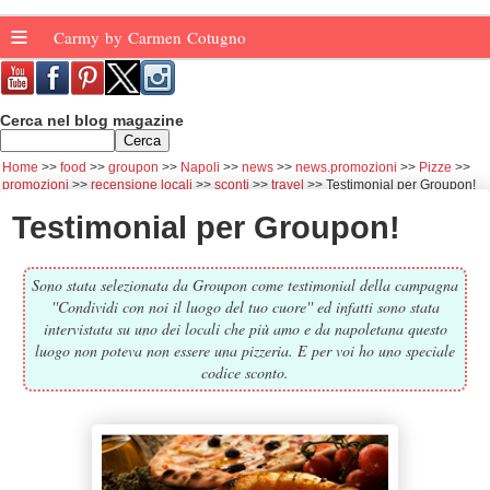
≡
Carmy by Carmen Cotugno
Cerca nel blog magazine
Home
food
groupon
Napoli
news
news.promozioni
Pizze
promozioni
recensione locali
sconti
travel
Testimonial per Groupon!
Testimonial per Groupon!
Sono stata selezionata da Groupon come testimonial della campagna
''Condividi con noi il luogo del tuo cuore'' ed infatti sono stata
intervistata su uno dei locali che più amo e da napoletana questo
luogo non poteva non essere una pizzeria. E per voi ho uno speciale
codice sconto.