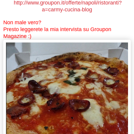
http://www.groupon.it/offerte/napoli/ristoranti?
a=carmy-cucina-blog
Non male vero?
Presto leggerete la mia intervista su Groupon
Magazine :)