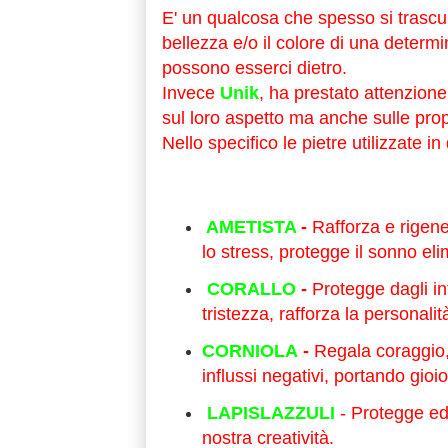
E' un qualcosa che spesso si trascu
bellezza e/o il colore di una determi
possono esserci dietro.
Invece
Unik
, ha prestato attenzion
sul loro aspetto ma anche sulle prop
Nello specifico le pietre utilizzate 
AMETISTA
-
Rafforza e rigener
lo stress, protegge il sonno eli
CORALLO
-
Protegge dagli inf
tristezza, rafforza la personalit
CORNIOLA
-
Regala
coraggio,
influssi negativi, portando gioios
LAPISLAZZULI
- Protegge ed
nostra creatività.