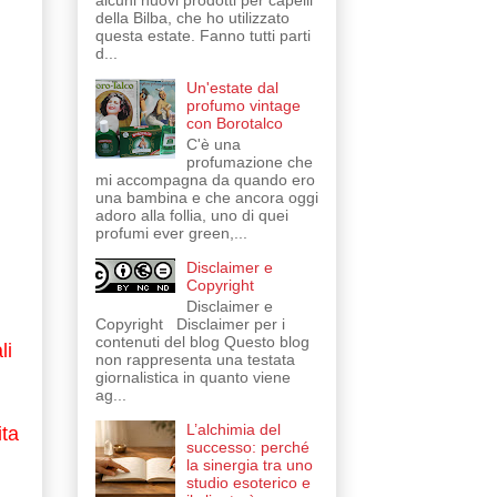
alcuni nuovi prodotti per capelli
della Bilba, che ho utilizzato
questa estate. Fanno tutti parti
d...
Un'estate dal
profumo vintage
con Borotalco
C'è una
profumazione che
mi accompagna da quando ero
una bambina e che ancora oggi
adoro alla follia, uno di quei
profumi ever green,...
Disclaimer e
Copyright
Disclaimer e
Copyright Disclaimer per i
contenuti del blog Questo blog
li
non rappresenta una testata
giornalistica in quanto viene
ag...
L’alchimia del
ita
successo: perché
la sinergia tra uno
studio esoterico e