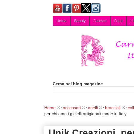
Home
Beauty
Fashion
Food
Li
Carmy, Blog magazine di Carmen Cotugno, blogger di Napoli: moda, bellezza, cucina, tecnologia, consigli per lo shopping, arredamento, recensioni cosmetiche, viaggi, fotografia, salute e benessere. Disponibile per collaborazioni blogger e per guest post.
Cerca nel blog magazine
Home
accessori
anelli
bracciali
col
per chi ama i gioielli artigianali made in Italy
Unik Creazioni, per 