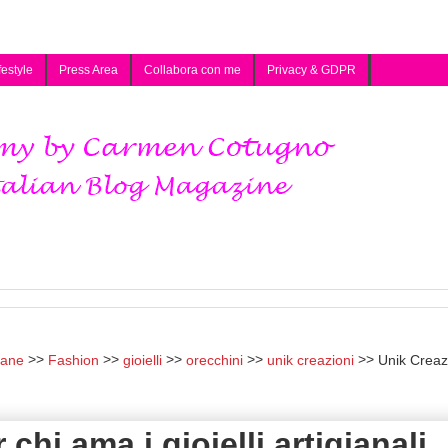
festyle
Press Area
Collabora con me
Privacy & GDPR
lane
Fashion
gioielli
orecchini
unik creazioni
Unik Creazi
chi ama i gioielli artigianali