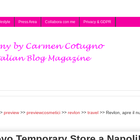
festyle
Press Area
Collabora con me
Privacy & GDPR
preview
previewcosmetici
revlon
travel
Revlon, apre il n
ovo Temporary Store a Napoli