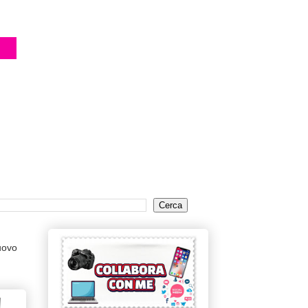
uovo
!