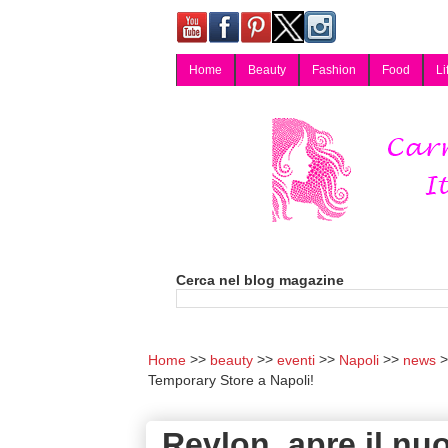
Home
Beauty
Fashion
Food
Li
Carmy, Blog magazine di Carmen Cotugno, blogger di Napoli: moda, bellezza, cucina, tecnologia, consigli per lo shopping, arredamento, recensioni cosmetiche, viaggi, fotografia, salute e benessere. Disponibile per collaborazioni blogger e per guest post.
Cerca nel blog magazine
Home
beauty
eventi
Napoli
news
Temporary Store a Napoli!
Revlon, apre il nu