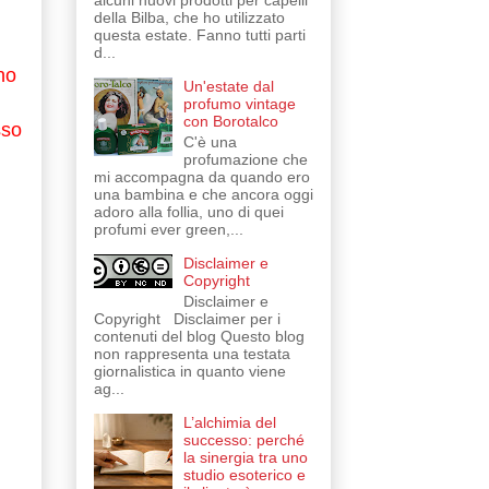
alcuni nuovi prodotti per capelli
della Bilba, che ho utilizzato
questa estate. Fanno tutti parti
d...
no
Un'estate dal
profumo vintage
con Borotalco
sso
C'è una
profumazione che
mi accompagna da quando ero
i
una bambina e che ancora oggi
adoro alla follia, uno di quei
profumi ever green,...
Disclaimer e
Copyright
Disclaimer e
Copyright Disclaimer per i
contenuti del blog Questo blog
non rappresenta una testata
giornalistica in quanto viene
ag...
L’alchimia del
successo: perché
la sinergia tra uno
studio esoterico e