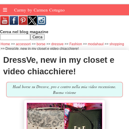
≡
Carmy by Carmen Cotugno
Cerca nel blog magazine
Home
accessori
borse
dressve
Fashion
modahaul
shopping
DressVe, new in my closet e video chiacchiere!
DressVe, new in my closet e
video chiacchiere!
Haul borse su Dressve, pro e contro nella mia video recensione.
Buona visione