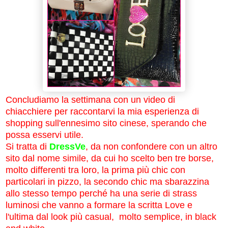
Concludiamo la settimana con un video di
chiacchiere per raccontarvi la mia esperienza di
shopping sull'ennesimo sito cinese, sperando che
possa esservi utile.
Si tratta di
DressVe
, da non confondere con un altro
sito dal nome simile, da cui ho scelto ben tre borse,
molto differenti tra loro, la prima più chic con
particolari in pizzo, la secondo chic ma sbarazzina
allo stesso tempo perché ha una serie di strass
luminosi che vanno a formare la scritta Love e
l'ultima dal look più casual, molto semplice, in black