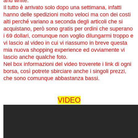
and white.
Il tutto è arrivato solo dopo una settimana, infatti
hanno delle spedizioni molto veloci ma con dei costi
alti perché variano a seconda degli articoli che si
acquistano, però sono gratis per ordini che superano
i 69 dollari, comunque non voglio dilungarmi troppo e
vi lascio al video in cui vi riassumo in breve questa
mia nuova shopping experience ed ovviamente vi
lascio anche qualche foto.
Nel box informazioni del video troverete i link di ogni
borsa, così potrete sbirciare anche i singoli prezzi,
che sono comunque abbastanza bassi.
VIDEO