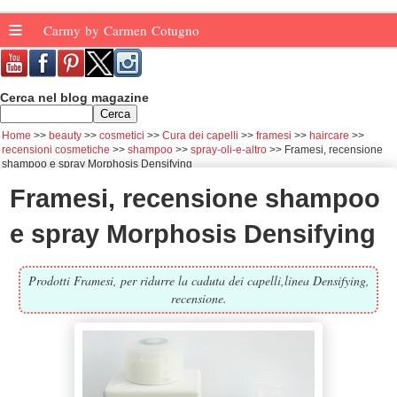
≡
Carmy by Carmen Cotugno
Cerca nel blog magazine
Home
beauty
cosmetici
Cura dei capelli
framesi
haircare
recensioni cosmetiche
shampoo
spray-oli-e-altro
Framesi, recensione
shampoo e spray Morphosis Densifying
Framesi, recensione shampoo
e spray Morphosis Densifying
Prodotti Framesi, per ridurre la caduta dei capelli,linea Densifying,
recensione.