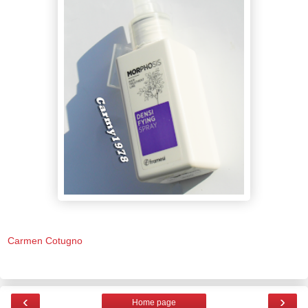
Carmen Cotugno
‹
›
Home page