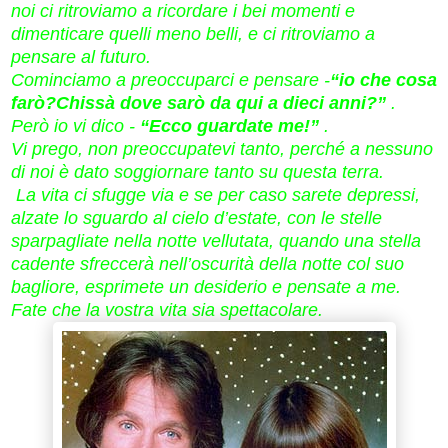
noi ci ritroviamo a ricordare i bei momenti e
dimenticare quelli meno belli, e ci ritroviamo a
pensare al futuro.
Cominciamo a preoccuparci e pensare -
“io che cosa
farò?Chissà dove sarò da qui a dieci anni?”
.
Però io vi dico -
“Ecco guardate me!”
.
Vi prego, non preoccupatevi tanto, perché a nessuno
di noi è dato soggiornare tanto su questa terra.
La vita ci sfugge via e se per caso sarete depressi,
alzate lo sguardo al cielo d’estate, con le stelle
sparpagliate nella notte vellutata, quando una stella
cadente sfreccerà nell’oscurità della notte col suo
bagliore, esprimete un desiderio e pensate a me.
Fate che la vostra vita sia spettacolare.