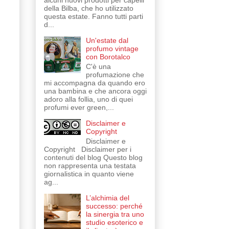
alcuni nuovi prodotti per capelli
della Bilba, che ho utilizzato
questa estate. Fanno tutti parti
d...
Un'estate dal
profumo vintage
con Borotalco
C'è una
profumazione che
mi accompagna da quando ero
una bambina e che ancora oggi
adoro alla follia, uno di quei
profumi ever green,...
Disclaimer e
Copyright
Disclaimer e
Copyright Disclaimer per i
contenuti del blog Questo blog
non rappresenta una testata
giornalistica in quanto viene
ag...
L’alchimia del
successo: perché
la sinergia tra uno
studio esoterico e