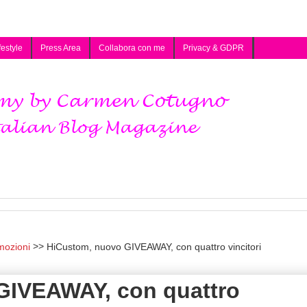
festyle
Press Area
Collabora con me
Privacy & GDPR
mozioni
HiCustom, nuovo GIVEAWAY, con quattro vincitori
GIVEAWAY, con quattro