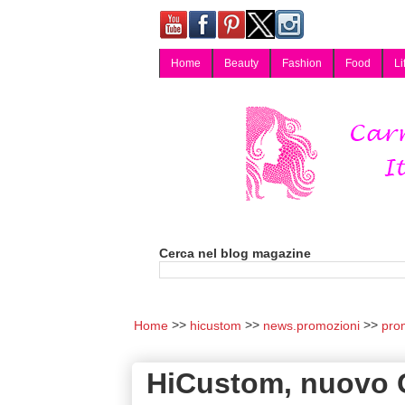
Home
Beauty
Fashion
Food
Li
Carmy, Blog magazine di Carmen Cotugno, blogger di Napoli: moda, bellezza, cucina, tecnologia, consigli per lo shopping, arredamento, recensioni cosmetiche, viaggi, fotografia, salute e benessere. Disponibile per collaborazioni blogger e per guest post.
Cerca nel blog magazine
Home
hicustom
news.promozioni
pro
HiCustom, nuovo 