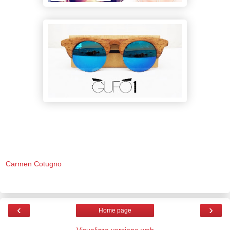
Carmen Cotugno
‹
›
Home page