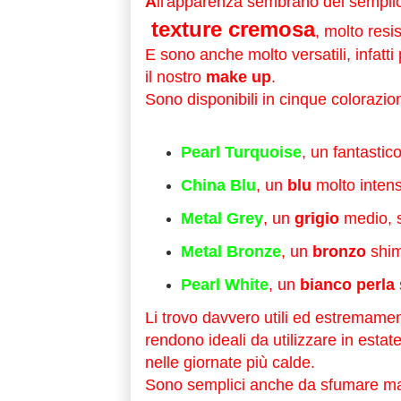
A
ll'apparenza sembrano dei sempli
texture cremosa
, molto resis
E sono anche molto versatili, infatt
il nostro
make up
.
Sono disponibili in cinque colorazion
Pearl Turquoise
, un fantastic
China Blu
, un
blu
molto inten
Metal Grey
, un
grigio
medio, s
Metal Bronze
, un
bronzo
shim
Pearl White
, un
bianco perla
Li trovo davvero utili ed estremament
rendono ideali da utilizzare in esta
nelle giornate più calde.
Sono semplici anche da sfumare ma 