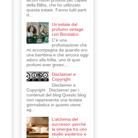
alcuni nuovi prodotti per capelli
della Bilba, che ho utilizzato
questa estate. Fanno tutti parti
d...
Un'estate dal
profumo vintage
con Borotalco
C'è una
profumazione che
mi accompagna da quando ero
una bambina e che ancora oggi
adoro alla follia, uno di quei
profumi ever green,...
Disclaimer e
Copyright
Disclaimer e
Copyright Disclaimer per i
contenuti del blog Questo blog
non rappresenta una testata
giornalistica in quanto viene
ag...
L’alchimia del
successo: perché
la sinergia tra uno
studio esoterico e