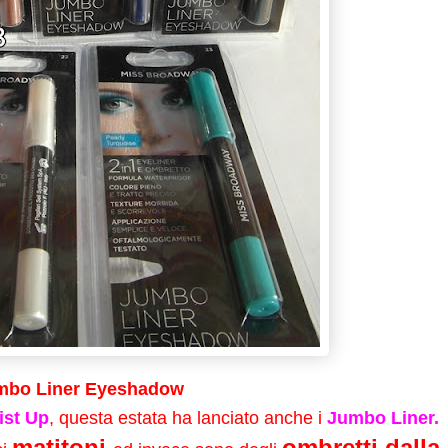
mbo Liner Eyeshadow
ist Up
, questa estata ha lanciato anche i
Jumbo Liner.
matitoni
ombretti dalla