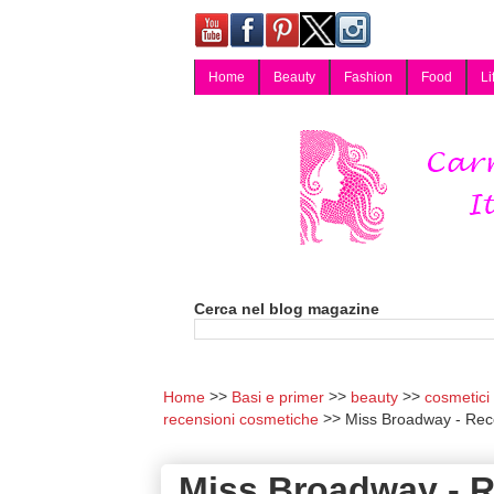
Home
Beauty
Fashion
Food
Li
Carmy, Blog magazine di Carmen Cotugno, blogger di Napoli: moda, bellezza, cucina, tecnologia, consigli per lo shopping, arredamento, recensioni cosmetiche, viaggi, fotografia, salute e benessere. Disponibile per collaborazioni blogger e per guest post.
Cerca nel blog magazine
Home
Basi e primer
beauty
cosmetici
recensioni cosmetiche
Miss Broadway - Re
Miss Broadway - 