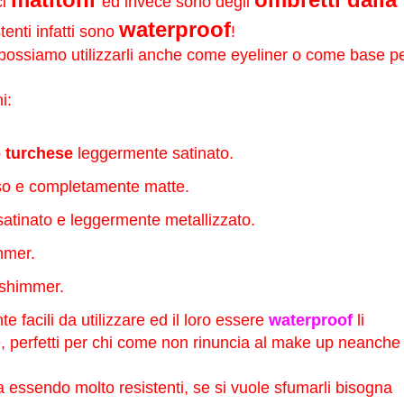
ci
ed invece sono degli
waterproof
tenti infatti sono
!
i possiamo utilizzarli anche come eyeliner o come base p
i:
o
turchese
leggermente satinato.
so e completamente matte.
atinato e leggermente metallizzato.
mer.
shimmer.
e facili da utilizzare ed il loro essere
waterproof
li
te, perfetti per chi come non rinuncia al make up neanche
essendo molto resistenti, se si vuole sfumarli bisogna