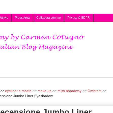
festyle
Press Area
Collabora con me
Privacy & GDPR
eyeliner e matite
make up
miss broadway
Ombretti
censione Jumbo Liner Eyeshadow
Recensione Jumbo Liner