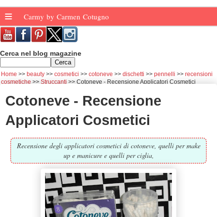
≡
Carmy by Carmen Cotugno
Cerca nel blog magazine
Home
beauty
cosmetici
cotoneve
dischetti
pennelli
recensioni
cosmetiche
Struccanti
Cotoneve - Recensione Applicatori Cosmetici
Cotoneve - Recensione
Applicatori Cosmetici
Recensione degli applicatori cosmetici di cotoneve, quelli per make
up e manicure e quelli per ciglia,