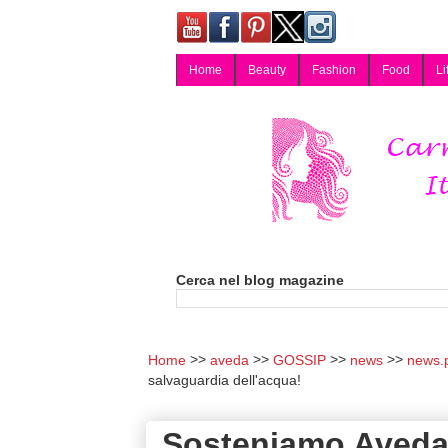
Home
Beauty
Fashion
Food
Li
Carmy, Blog magazine di Carmen Cotugno, blogger di Napoli: moda, bellezza, cucina, tecnologia, consigli per lo shopping, arredamento, recensioni cosmetiche, viaggi, fotografia, salute e benessere. Disponibile per collaborazioni blogger e per guest post.
Cerca nel blog magazine
Home
aveda
GOSSIP
news
news.
salvaguardia dell'acqua!
Sosteniamo Aveda 