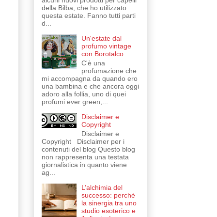
alcuni nuovi prodotti per capelli
della Bilba, che ho utilizzato
questa estate. Fanno tutti parti
d...
Un'estate dal
profumo vintage
con Borotalco
C'è una
profumazione che
mi accompagna da quando ero
una bambina e che ancora oggi
adoro alla follia, uno di quei
profumi ever green,...
Disclaimer e
Copyright
Disclaimer e
Copyright Disclaimer per i
contenuti del blog Questo blog
non rappresenta una testata
giornalistica in quanto viene
ag...
L’alchimia del
successo: perché
la sinergia tra uno
studio esoterico e