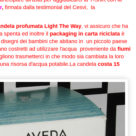
r
,
firmata dalla testimonial del Cesvi, la
ndela profumata Light The Way
, vi assicuro che ha
 spenta ed inoltre il
packaging in carta riciclata
è
e disegni dei bambini che abitano in un piccolo paese
ano costretti ad utilizzare l'acqua proveniente da
fiumi
gliono trasmetterci in che modo sia cambiata la loro
 una risorsa d'acqua potabile.La candela
costa 15