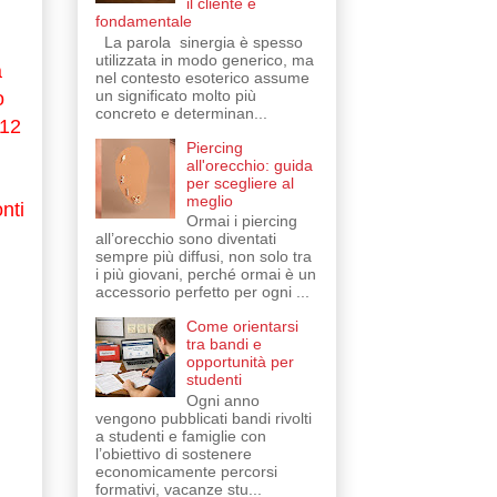
il cliente è
fondamentale
La parola sinergia è spesso
utilizzata in modo generico, ma
a
nel contesto esoterico assume
un significato molto più
o
concreto e determinan...
012
Piercing
all'orecchio: guida
per scegliere al
meglio
nti
Ormai i piercing
all’orecchio sono diventati
sempre più diffusi, non solo tra
i più giovani, perché ormai è un
accessorio perfetto per ogni ...
Come orientarsi
tra bandi e
opportunità per
studenti
Ogni anno
vengono pubblicati bandi rivolti
a studenti e famiglie con
l’obiettivo di sostenere
economicamente percorsi
formativi, vacanze stu...