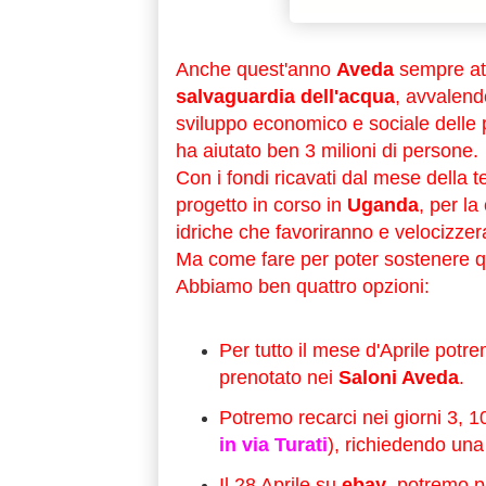
Anche quest'anno
Aveda
sempre att
salvaguardia dell'acqua
, avvalend
sviluppo economico e sociale delle 
ha aiutato ben 3 milioni di persone.
Con i fondi ricavati dal mese della te
progetto in corso in
Uganda
, per la
idriche che favoriranno e velocizzer
Ma come fare per poter sostenere 
Abbiamo ben quattro opzioni:
Per tutto il mese d'Aprile pot
prenotato nei
Saloni Aveda
.
Potremo recarci nei giorni 3, 10 
in via Turati
), richiedendo una
Il 28 Aprile su
ebay
, potremo pa