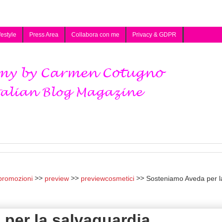
festyle
Press Area
Collabora con me
Privacy & GDPR
promozioni
preview
previewcosmetici
Sosteniamo Aveda per l
per la salvaguardia