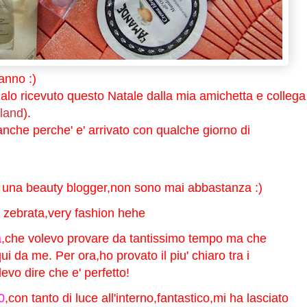
 anno
:)
galo ricevuto questo Natale dalla mia amichetta e collega
land
).
 anche perche' e' arrivato con qualche giorno di
r una beauty blogger,non sono mai abbastanza :)
 zebrata,very fashion hehe
a
,che volevo provare da tantissimo tempo ma che
ui da me. Per ora,ho provato il piu' chiaro tra i
evo dire che e' perfetto!
0
,con tanto di luce all'interno,fantastico,mi ha lasciato