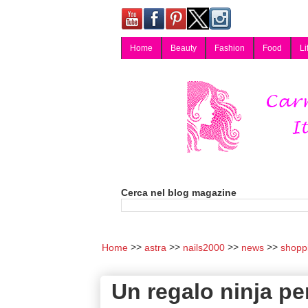
Home
Beauty
Fashion
Food
Li
Carmy, Blog magazine di Carmen Cotugno, blogger di Napoli: moda, bellezza, cucina, tecnologia, consigli per lo shopping, arredamento, recensioni cosmetiche, viaggi, fotografia, salute e benessere. Disponibile per collaborazioni blogger e per guest post.
Cerca nel blog magazine
Home
astra
nails2000
news
shopp
Un regalo ninja pe