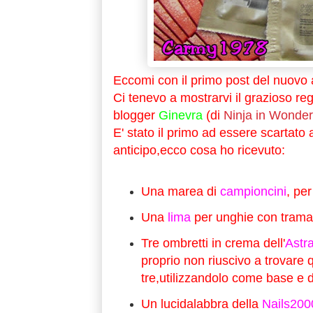
Eccomi con il primo post del nuovo
Ci tenevo a mostrarvi il grazioso re
blogger
Ginevra
(di
Ninja in Wonder
E' stato il primo ad essere scartato
anticipo,ecco cosa ho ricevuto:
Una marea di
campioncini
, pe
Una
lima
per unghie con trama
Tre ombretti in crema dell'
Astr
proprio non riuscivo a trovare q
tre,utilizzandolo come base e d
Un lucidalabbra della
Nails200