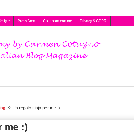
festyle
Press Area
Collabora con me
Privacy & GDPR
ing
Un regalo ninja per me :)
r me :)