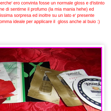
rche' ero convinta fosse un normale gloss e d'istinto
ione di sentirne il profumo (la mia mania hehe) ed
issima sorpresa ed inoltre su un lato e' presente
omma ideale per applicare il gloss anche al buio :)