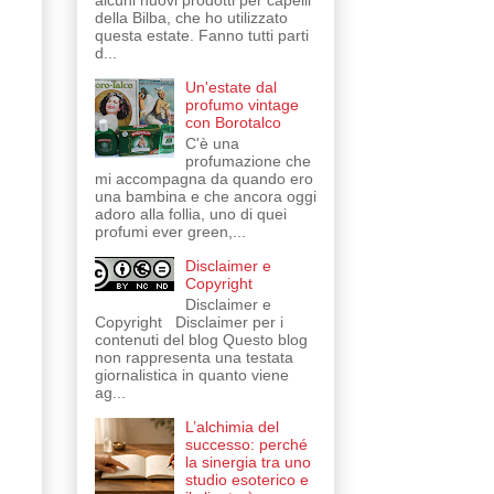
alcuni nuovi prodotti per capelli
della Bilba, che ho utilizzato
questa estate. Fanno tutti parti
d...
Un'estate dal
profumo vintage
con Borotalco
C'è una
profumazione che
mi accompagna da quando ero
una bambina e che ancora oggi
adoro alla follia, uno di quei
profumi ever green,...
Disclaimer e
Copyright
Disclaimer e
Copyright Disclaimer per i
contenuti del blog Questo blog
non rappresenta una testata
giornalistica in quanto viene
ag...
L’alchimia del
successo: perché
la sinergia tra uno
studio esoterico e