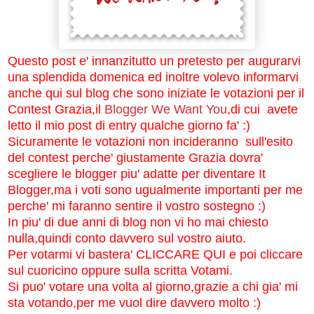
Questo post e' innanzitutto un pretesto per augurarvi
una splendida domenica ed inoltre volevo informarvi
anche qui sul blog che sono iniziate le votazioni per il
Contest Grazia,il
Blogger We Want You
,di cui avete
letto il mio post di entry qualche giorno fa' :)
Sicuramente le votazioni non incideranno sull'esito
del contest perche' giustamente Grazia dovra'
scegliere le blogger piu' adatte per diventare It
Blogger,ma i voti sono ugualmente importanti per me
perche' mi faranno sentire il vostro sostegno :)
In piu' di due anni di blog non vi ho mai chiesto
nulla,quindi conto davvero sul vostro aiuto.
Per votarmi vi bastera' CLICCARE QUI e poi cliccare
sul cuoricino oppure sulla scritta Votami.
Si puo' votare una volta al giorno,grazie a chi gia' mi
sta votando,per me vuol dire davvero molto :)