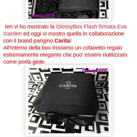
Ieri vi ho mostrato la
GlossyBox Flash firmata Eva
Garden
ed oggi vi mostro quella in collaborazione
con il brand parigino
Carita
!
All'interno della box troviamo un cofanetto regalo
estremamente elegante che puo' essere riutilizzato
come porta gioie.