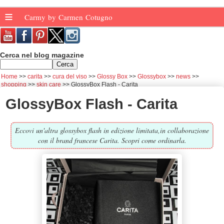
≡
Carmy by Carmen Cotugno
Cerca nel blog magazine
Home
carita
cura del viso
Glossy Box
Glossybox
news
shopping
skin care
GlossyBox Flash - Carita
GlossyBox Flash - Carita
Eccovi un'altra glossybox flash in edizione limitata,in collaborazione
con il brand francese Carita. Scopri come ordinarla.