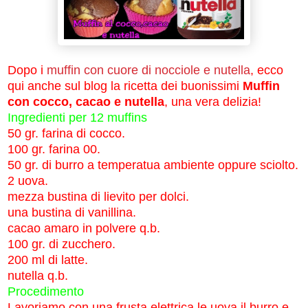
Dopo i
muffin con cuore di nocciole e nutella
, ecco
qui anche sul blog la ricetta dei buonissimi
Muffin
con cocco, cacao e nutella
, una vera delizia!
Ingredienti per 12 muffins
50 gr. farina di cocco.
100 gr. farina 00.
50 gr. di burro a temperatua ambiente oppure sciolto.
2 uova.
mezza bustina di lievito per dolci.
una bustina di vanillina.
cacao amaro in polvere q.b.
100 gr. di zucchero.
200 ml di latte.
nutella q.b.
Procedimento
Lavoriamo con una frusta elettrica le uova il burro e