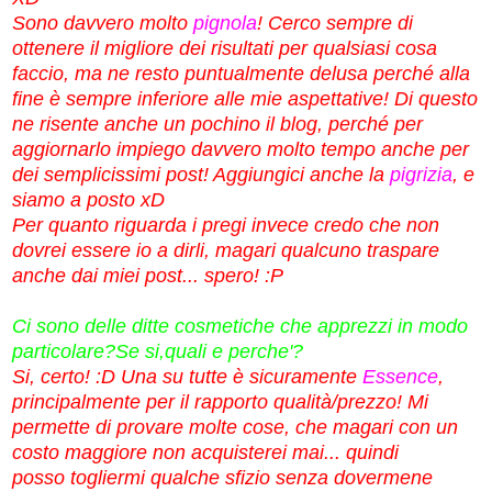
Sono davvero molto
pignola
! Cerco sempre di
ottenere il migliore dei risultati per qualsiasi cosa
faccio, ma ne resto puntualmente delusa
perché alla
fine è sempre inferiore alle mie aspettative! Di questo
ne risente anche un pochino il blog, perché per
aggiornarlo impiego davvero molto tempo anche per
dei semplicissimi post! Aggiungici anche
la
pigrizia
, e
siamo a posto xD
Per quanto riguarda i pregi invece credo che non
dovrei essere io a dirli, magari qualcuno traspare
anche dai miei post... spero! :P
Ci sono delle ditte cosmetiche che apprezzi in modo
particolare?Se si,quali e perche'?
Si, certo! :D Una su tutte è sicuramente
Essence
,
principalmente per il rapporto qualità/prezzo! Mi
permette di provare molte cose, che magari con un
costo maggiore non acquisterei mai... quindi
posso togliermi qualche sfizio senza dovermene