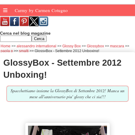
≡
Carmy by Carmen Cotugno
Cerca nel blog magazine
Home
alessandro international
Glossy Box
Glossybox
mascara
paola p
smalti
GlossyBox - Settembre 2012 Unboxing!
GlossyBox - Settembre 2012
Unboxing!
Spacchettiamo insieme la GlossyBox di Settembre 2012! Manca un
mese all'anniversario piu' glossy che ci sia!!!