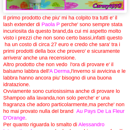
Il primo prodotto che piu' mi ha colpito tra tutti e' il
lash extender di
Paola P
perche' sono sempre stata
incuriosita da questo brand,da cui mi aspetto molto
visto i prezzi che non sono certo bassi,infatti questo
ha un costo di circa 27 euro e credo che sara' tra i
primi prodotti della box che provero' e sicuramente
arrivera' anche una recensione.
Altro prodotto che non vedo l'ora di provare e' il
balsamo labbra dell'
A Derma
,l'inverno si avvicina e le
labbra hanno ancora piu' bisogno di una buona
idratazione.
Ovviamente sono curiosissima anche di provare lo
Shampoo alla lavanda,non solo perche' e' una
fragranza che adoro particolarmente,ma perche' non
ho mai provato nulla del brand
Au
Pays De La Fleur
D'Orange
.
Per quanto riguarda lo smalto di
Alessandro