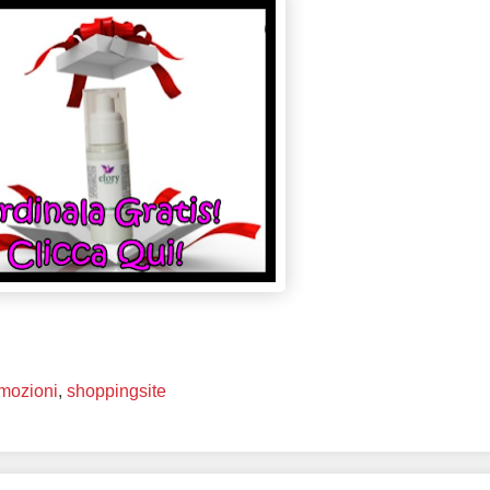
mozioni
,
shoppingsite