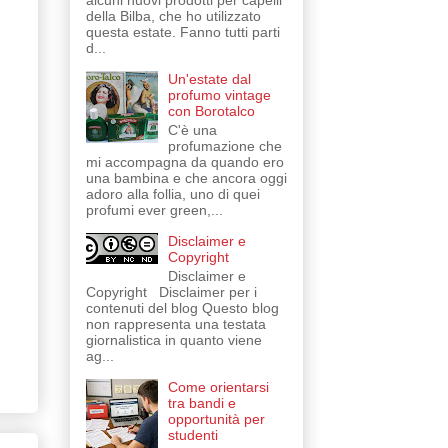
alcuni nuovi prodotti per capelli
della Bilba, che ho utilizzato
questa estate. Fanno tutti parti
d...
Un'estate dal
profumo vintage
con Borotalco
C'è una
profumazione che
mi accompagna da quando ero
una bambina e che ancora oggi
adoro alla follia, uno di quei
profumi ever green,...
Disclaimer e
Copyright
Disclaimer e
Copyright Disclaimer per i
contenuti del blog Questo blog
non rappresenta una testata
giornalistica in quanto viene
ag...
Come orientarsi
tra bandi e
opportunità per
studenti