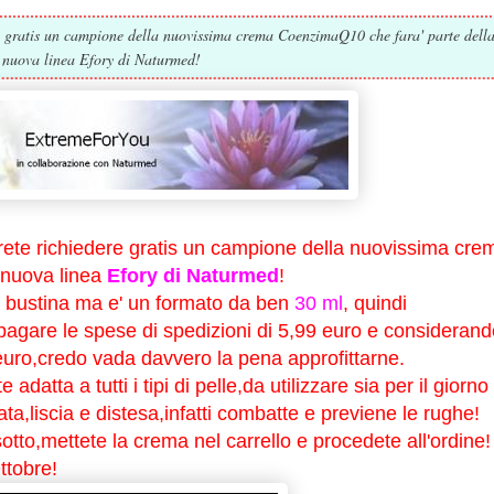
re gratis un campione della nuovissima crema CoenzimaQ10 che fara' parte dell
nuova linea Efory di Naturmed!
rete richiedere gratis un campione della nuovissima cre
a nuova linea
Efory di Naturmed
!
 in bustina ma e' un formato da ben
30 ml
, quindi
agare le spese di spedizioni di 5,99 euro e considerand
euro,credo vada davvero la pena approfittarne.
adatta a tutti i tipi di pelle,da utilizzare sia per il giorno
ata,liscia e distesa,infatti combatte e previene le rughe!
sotto,mettete la crema nel carrello e procedete all'ordine!
ttobre!