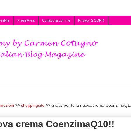
festyle
Press Area
Collabora con me
Privacy & GDPR
mozioni
shoppingsite
Gratis per te la nuova crema CoenzimaQ10
nuova crema CoenzimaQ10!!