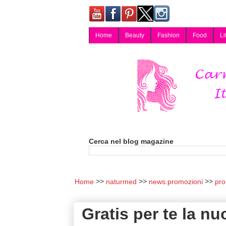
Home
Beauty
Fashion
Food
Li
Carmy, Blog magazine di Carmen Cotugno, blogger di Napoli: moda, bellezza, cucina, tecnologia, consigli per lo shopping, arredamento, recensioni cosmetiche, viaggi, fotografia, salute e benessere. Disponibile per collaborazioni blogger e per guest post.
Cerca nel blog magazine
Home
naturmed
news.promozioni
pro
Gratis per te la 