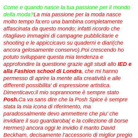
Come e quando nasce la tua passione per il mondo
della moda?
La mia passione per la moda nasce
molto tempo fa:ero una bambina completamente
affascinata da questo mondo; infatti ricordo che
ritagliavo immagini di campagne pubblicitarie e
shooting e le appiccicavo su quaderni e diari(che
ancora gelosamente conservo).Poi crescendo ho
potuto sviluppare questa mia tendenza e
approfondire la questione grazie agli studi allo
IED e
alla Fashion school di Londra
, che mi hanno
permesso di aprire la mente alla creatività e alle
differenti possibilita’ di espressione artistica.
Dimenticavo:il mio soprannome è sempre stato
Posh.
Ca va sans dire che la Posh Spice è sempre
stata la mia icona di riferimento, ma
paradossalmente devo ammettere che piu’ che
invidiare il suo guardaroba( e la collezione di borse
Hermes) ancora oggi le invidio il marito David
Beckham, decisamente l’accessorio di miglior pregio