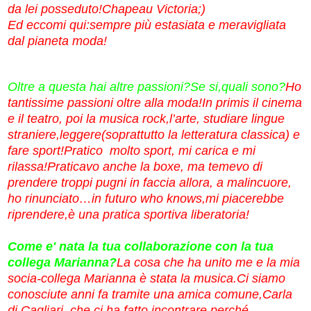
da lei posseduto!Chapeau Victoria;)
Ed eccomi qui:sempre più estasiata e meravigliata
dal pianeta moda!
Oltre a questa hai altre passioni?Se si,quali sono?
Ho
tantissime passioni oltre alla moda!In primis il cinema
e il teatro, poi la musica rock,l’arte, studiare lingue
straniere,leggere(soprattutto la letteratura classica) e
fare sport!Pratico molto sport, mi carica e mi
rilassa!Praticavo anche la boxe, ma temevo di
prendere troppi pugni in faccia allora, a malincuore,
ho rinunciato…in futuro who knows,
mi piacerebbe
riprendere,è una pratica sportiva liberatoria!
Come e' nata la tua collaborazione con la tua
collega Marianna?
La cosa che ha unito me e la mia
socia-collega Marianna è stata la musica.Ci siamo
conosciute anni fa tramite una amica comune,Carla
di Cagliari, che ci ha fatto incontrare perché