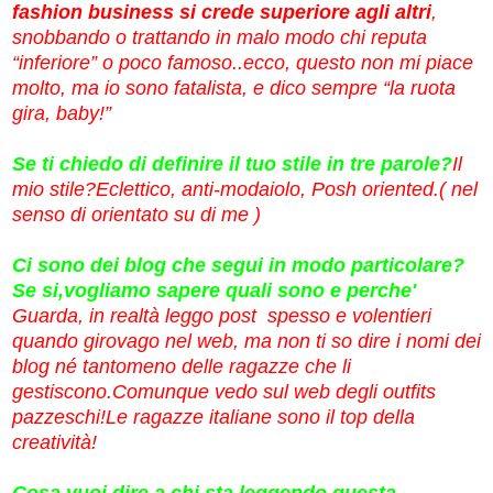
fashion business si crede superiore agli altri
,
snobbando o trattando in malo modo chi reputa
“inferiore” o poco famoso..ecco, questo non mi piace
molto, ma io sono fatalista, e dico sempre “la ruota
gira, baby!”
Se ti chiedo di definire il tuo stile in tre parole?
Il
mio stile?Eclettico, anti-modaiolo, Posh oriented.( nel
senso di orientato su di me
)
Ci sono dei blog che segui in modo particolare?
Se si,vogliamo sapere quali sono e perche'
Guarda, in realtà leggo post spesso e volentieri
quando girovago nel web, ma non ti so dire i nomi dei
blog né tantomeno delle ragazze che li
gestiscono.Comunque vedo sul web degli outfits
pazzeschi!Le ragazze italiane sono il top della
creatività!
Cosa vuoi dire a chi sta leggendo questa