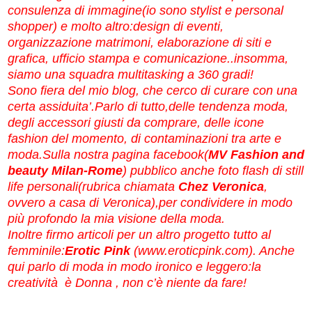
consulenza di immagine(io sono stylist e personal
shopper) e molto altro:design di eventi,
organizzazione matrimoni, elaborazione di siti e
grafica, ufficio stampa e comunicazione..insomma,
siamo una squadra multitasking a 360 gradi!
Sono fiera del mio blog, che cerco di curare con una
certa assiduita’.Parlo di tutto,delle tendenza moda,
degli accessori giusti da comprare, delle icone
fashion del momento, di contaminazioni tra arte e
moda.Sulla nostra pagina facebook(
MV Fashion and
beauty Milan-Rome
) pubblico anche foto flash di still
life personali(rubrica chiamata
Chez Veronica
,
ovvero a casa di Veronica),per condividere in modo
più profondo la mia visione della moda.
Inoltre firmo articoli per un altro progetto tutto al
femminile:
Erotic Pink
(
www.eroticpink.com
). Anche
qui parlo di moda in modo ironico e leggero:la
creatività è Donna , non c’è niente da fare!