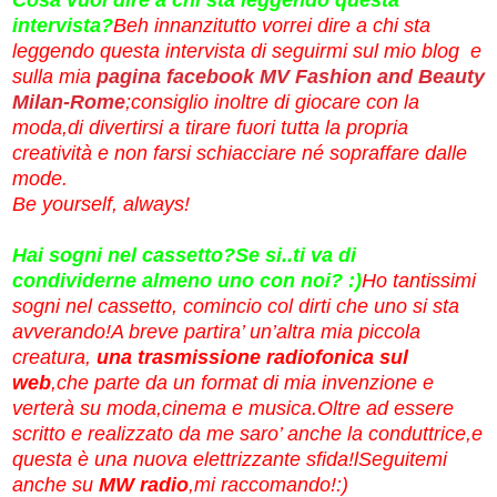
intervista?
Beh innanzitutto vorrei dire a chi sta
leggendo questa intervista di seguirmi sul mio blog e
sulla mia
pagina facebook MV Fashion and Beauty
Milan-Rome
;consiglio inoltre di giocare con la
moda,di divertirsi a tirare fuori tutta la propria
creatività e non farsi schiacciare né sopraffare dalle
mode.
Be yourself, always!
Hai sogni nel cassetto?Se si..ti va di
condividerne almeno uno con noi? :)
Ho tantissimi
sogni nel cassetto, comincio col dirti che uno si sta
avverando!A breve partira’ un’altra mia piccola
creatura,
una trasmissione radiofonica sul
web
,che parte da un format di mia invenzione e
verterà su moda,cinema e musica.Oltre ad essere
scritto e realizzato da me saro’ anche la conduttrice,e
questa è una nuova elettrizzante sfida!lSeguitemi
anche su
MW radio
,mi raccomando!:)