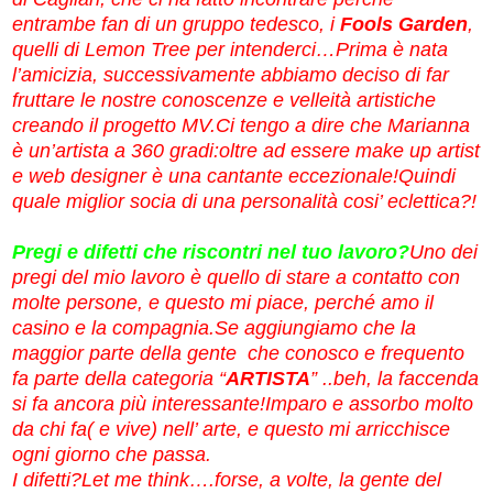
entrambe fan di un gruppo tedesco, i
Fools Garden
,
quelli di Lemon Tree per intenderci…Prima è nata
l’amicizia, successivamente abbiamo deciso di far
fruttare le nostre conoscenze e velleità artistiche
creando il progetto MV.Ci tengo a dire che Marianna
è un’artista a 360 gradi:oltre ad essere make up artist
e web designer è una cantante eccezionale!Quindi
quale miglior socia di una personalità cosi’ eclettica?!
Pregi e difetti che riscontri nel tuo lavoro?
Uno dei
pregi del mio lavoro è quello di stare a contatto con
molte persone, e questo mi piace, perché amo il
casino e la compagnia.Se aggiungiamo che la
maggior parte della gente che conosco e frequento
fa parte della categoria “
ARTISTA
” ..beh, la faccenda
si fa ancora più interessante!Imparo e assorbo molto
da chi fa( e vive) nell’ arte, e questo mi arricchisce
ogni giorno che passa.
I difetti?Let me think….forse, a volte, la gente del