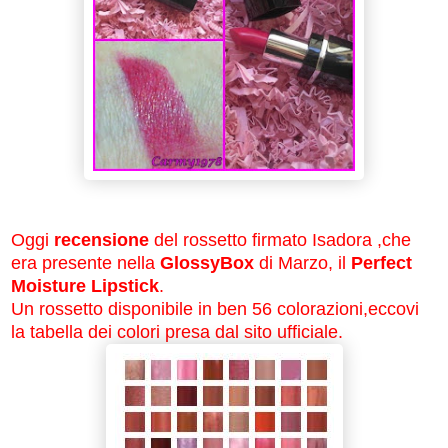
Oggi
recensione
del rossetto firmato Isadora ,che
era presente nella
GlossyBox
di Marzo, il
Perfect
Moisture Lipstick
.
Un rossetto disponibile in ben 56 colorazioni,eccovi
la tabella dei colori presa dal sito ufficiale.