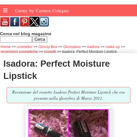
≡
Carmy by Carmen Cotugno
Cerca nel blog magazine
Home
cosmetici
Glossy Box
Glossybox
isadora
make up
recensioni cosmetiche
rossetti
Isadora: Perfect Moisture Lipstick
Isadora: Perfect Moisture
Lipstick
Recensione del rossetto Isadora Perfect Moisture Lipstick che era
presente nella glossybox di Marzo 2012.