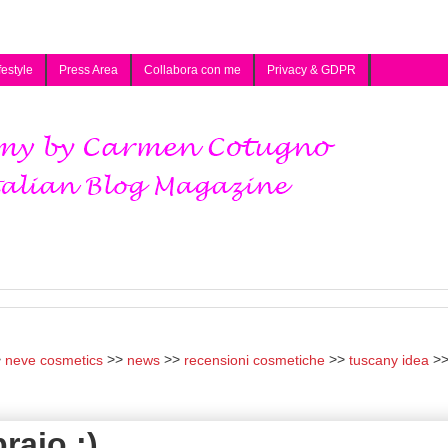
festyle
Press Area
Collabora con me
Privacy & GDPR
neve cosmetics
news
recensioni cosmetiche
tuscany idea
raio :)