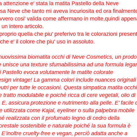
a attenzione e' stata la matita Pastello della Neve
sa Neve che tanto mi aveva incuriosita ed ora finalment
davvero cosi' valida come affermano in molte,quindi appen
 un intero articolo.
,proprio quella che piu' preferivo tra le colorazioni present
che e' il colore che piu' uso in assoluto.
nuovissima biomatita occhi di Neve Cosmetics, un prodo
e unisce una texture sfumabilissima ad una formula lega
i Pastello evoca volutamente le matite colorate
esign vintage! La gamma colori include nuances originali
neutri per tutte le occasioni. Questa simpatica matita occhi
ratto modulabile e poiché ricca di cere vegetali, olio di
E, assicura protezione e nutrimento alla pelle. E’ facile 
 utilizzata come Kajal, eyeliner o sulla palpebra mobile
é realizzata con il profumato legno di cedro della
orestale sostenibile e naturale poiché la sua formula è
i. E’inoltre cruelty-free e vegan, perciò adatta anche a