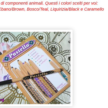
di componenti animali. Questi i colori scelti per voi:
bano/Brown, Bosco/Teal, Liquirizia/Black e Caramello