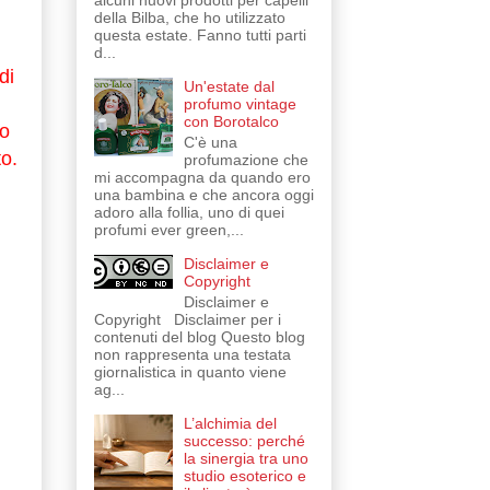
alcuni nuovi prodotti per capelli
della Bilba, che ho utilizzato
questa estate. Fanno tutti parti
d...
di
Un'estate dal
profumo vintage
con Borotalco
ro
C'è una
to.
profumazione che
mi accompagna da quando ero
una bambina e che ancora oggi
adoro alla follia, uno di quei
profumi ever green,...
Disclaimer e
Copyright
Disclaimer e
Copyright Disclaimer per i
contenuti del blog Questo blog
non rappresenta una testata
giornalistica in quanto viene
ag...
L’alchimia del
successo: perché
la sinergia tra uno
studio esoterico e