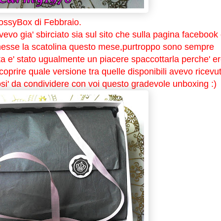
lossyBox di Febbraio.
evo gia' sbirciato sia sul sito che sulla pagina facebook 
nesse la scatolina questo mese,purtroppo sono sempre
a e' stato ugualmente un piacere spaccottarla perche' e
oprire quale versione tra quelle disponibili avevo ricevu
osi' da condividere con voi questo gradevole unboxing :)