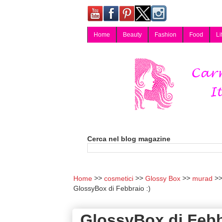
Home
Beauty
Fashion
Food
Li
Carmy, Blog magazine di Carmen Cotugno, blogger di Napoli: moda, bellezza, cucina, tecnologia, consigli per lo shopping, arredamento, recensioni cosmetiche, viaggi, fotografia, salute e benessere. Disponibile per collaborazioni blogger e per guest post.
Cerca nel blog magazine
Home
cosmetici
Glossy Box
murad
GlossyBox di Febbraio :)
GlossyBox di Febb