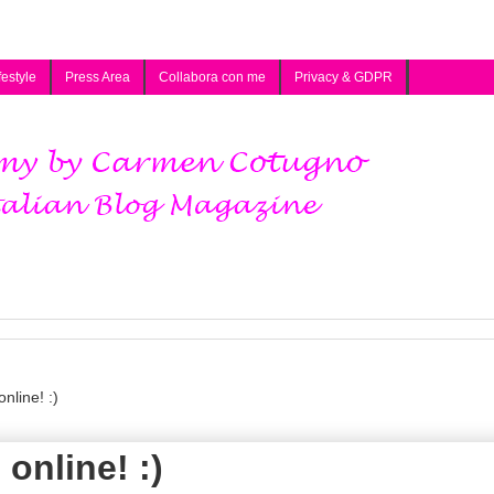
festyle
Press Area
Collabora con me
Privacy & GDPR
nline! :)
 online! :)