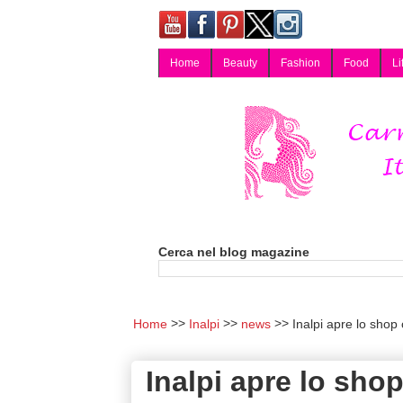
Home
Beauty
Fashion
Food
Li
Carmy, Blog magazine di Carmen Cotugno, blogger di Napoli: moda, bellezza, cucina, tecnologia, consigli per lo shopping, arredamento, recensioni cosmetiche, viaggi, fotografia, salute e benessere. Disponibile per collaborazioni blogger e per guest post.
Cerca nel blog magazine
Home
Inalpi
news
Inalpi apre lo shop o
Inalpi apre lo shop