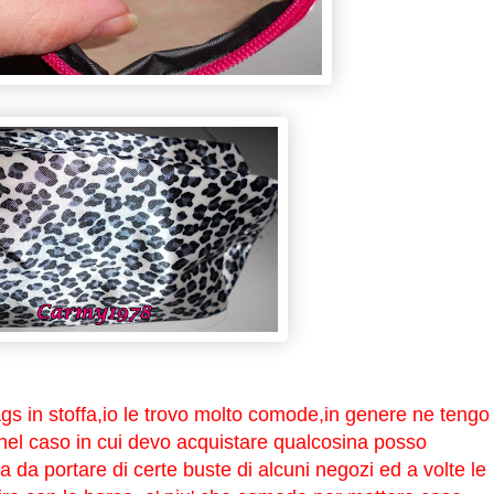
gs in stoffa,io le trovo molto comode,in genere ne tengo
 nel caso in cui devo acquistare qualcosina posso
na da portare di certe buste di alcuni negozi ed a volte le