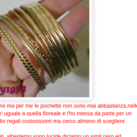
 voi ma per me le pochette non sono mai abbastanza,nell
e' uguale a quella floreale e l'ho messa da parte per un
lio regali costosissimi ma cerco almeno di scegliere
, all'esterno sono lucide,diciamo un simil raso ed