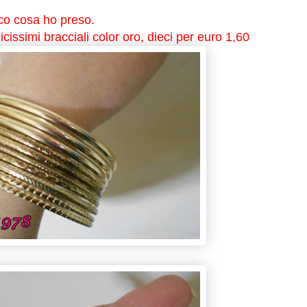
o cosa ho preso.
cissimi bracciali color oro, dieci per euro 1,60