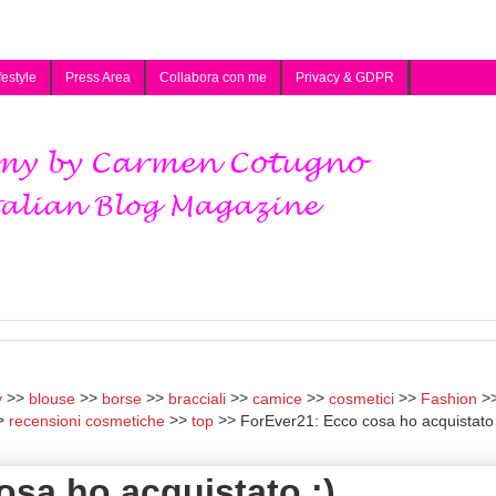
festyle
Press Area
Collabora con me
Privacy & GDPR
y
blouse
borse
bracciali
camice
cosmetici
Fashion
recensioni cosmetiche
top
ForEver21: Ecco cosa ho acquistato 
osa ho acquistato :)