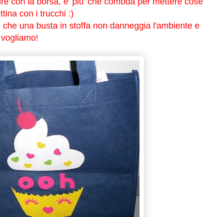
ire con la borsa, e' piu' che comoda per mettere cose
tina con i trucchi :)
 che una busta in stoffa non danneggia l'ambiente e
e vogliamo!