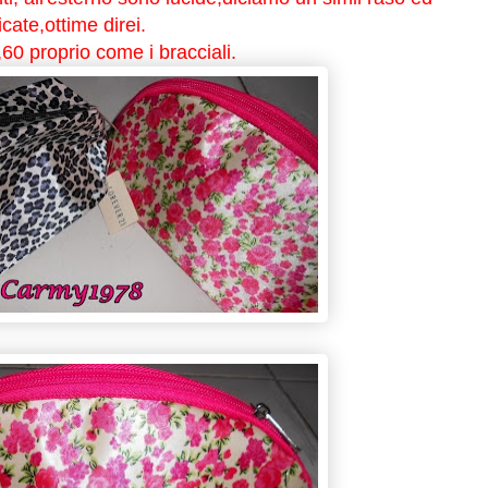
cate,ottime direi.
60 proprio come i bracciali.