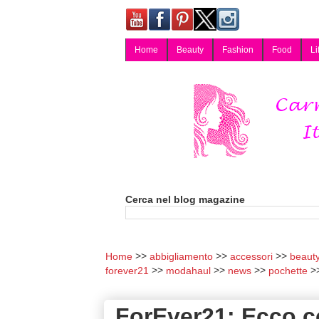
Home
Beauty
Fashion
Food
Li
Carmy, Blog magazine di Carmen Cotugno, blogger di Napoli: moda, bellezza, cucina, tecnologia, consigli per lo shopping, arredamento, recensioni cosmetiche, viaggi, fotografia, salute e benessere. Disponibile per collaborazioni blogger e per guest post.
Cerca nel blog magazine
Home
abbigliamento
accessori
beaut
forever21
modahaul
news
pochette
ForEver21: Ecco c