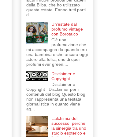
alcuni nuovi prodotti per capelli
della Bilba, che ho utilizzato
questa estate. Fanno tutti parti
d...
Un'estate dal
profumo vintage
con Borotalco
C'è una
profumazione che
mi accompagna da quando ero
una bambina e che ancora oggi
adoro alla follia, uno di quei
profumi ever green,...
Disclaimer e
Copyright
Disclaimer e
Copyright Disclaimer per i
contenuti del blog Questo blog
non rappresenta una testata
giornalistica in quanto viene
ag...
L’alchimia del
successo: perché
la sinergia tra uno
studio esoterico e