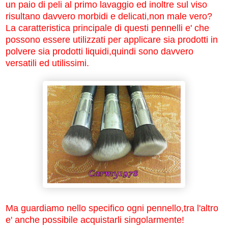
un paio di peli al primo lavaggio ed inoltre sul viso
risultano davvero morbidi e delicati,non male vero?
La caratteristica principale di questi pennelli e' che
possono essere utilizzati per applicare sia prodotti in
polvere sia prodotti liquidi,quindi sono davvero
versatili ed utilissimi
.
Ma guardiamo nello specifico ogni pennello,tra l'altro
e' anche possibile acquistarli singolarmente!