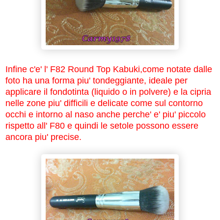
Infine c'e' l' F82 Round Top Kabuki,come notate dalle
foto ha una forma piu' tondeggiante, ideale per
applicare il fondotinta (liquido o in polvere) e la cipria
nelle zone piu' difficili e delicate come sul contorno
occhi e intorno al naso anche perche' e' piu' piccolo
rispetto all' F80 e quindi le setole possono essere
ancora piu' precise.