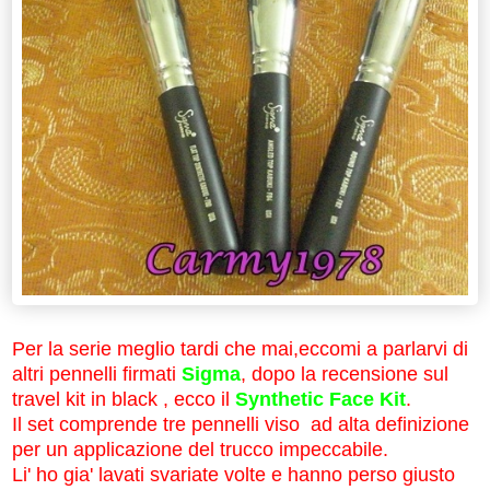
Per la serie meglio tardi che mai,eccomi a parlarvi di
altri pennelli firmati
Sigma
, dopo la recensione sul
travel kit in black
, ecco il
Synthetic Face Kit
.
Il set
comprende tre
pennelli viso
ad alta definizione
per un
applicazione del trucco
impeccabile
.
Li' ho gia' lavati svariate volte e hanno perso giusto