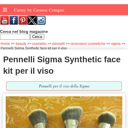
≡
Carmy by Carmen Cotugno
Cerca nel blog magazine
Home
beauty
cosmetici
pennelli
recensioni cosmetiche
sigma
Pennelli Sigma Synthetic face kit per il viso
Pennelli Sigma Synthetic face
kit per il viso
Pennelli per il viso della Sigma