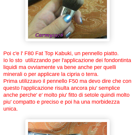
Poi c'e l' F80 Fat Top Kabuki, un pennello piatto.
Io lo sto utilizzando per l'applicazione dei fondontinta
liquidi ma ovviamente va bene anche per quelli
minerali o per applicare la cipria o terra.
Prima utilizzavo il pennello F50 ma devo dire che con
questo l'applicazione risulta ancora piu' semplice
anche perche' e' molto piu' fitto di setole quindi molto
piu' compatto e preciso e poi ha una morbidezza
unica.