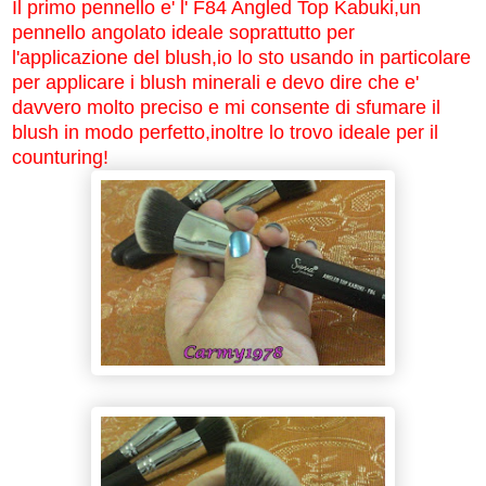
Il primo pennello e' l' F84 Angled Top Kabuki,un
pennello angolato ideale soprattutto per
l'applicazione del blush,io lo sto usando in particolare
per applicare i blush minerali e devo dire che e'
davvero molto preciso e mi consente di sfumare il
blush in modo perfetto,inoltre lo trovo ideale per il
counturing!