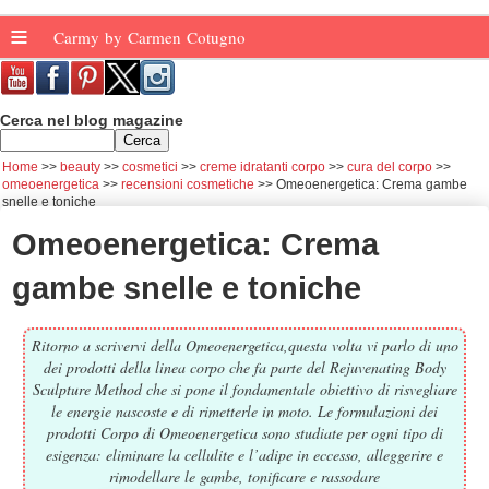
≡
Carmy by Carmen Cotugno
Cerca nel blog magazine
Home
beauty
cosmetici
creme idratanti corpo
cura del corpo
omeoenergetica
recensioni cosmetiche
Omeoenergetica: Crema gambe
snelle e toniche
Omeoenergetica: Crema
gambe snelle e toniche
Ritorno a scrivervi della Omeoenergetica,questa volta vi parlo di uno
dei prodotti della linea corpo che fa parte del Rejuvenating Body
Sculpture Method che si pone il fondamentale obiettivo di risvegliare
le energie nascoste e di rimetterle in moto. Le formulazioni dei
prodotti Corpo di Omeoenergetica sono studiate per ogni tipo di
esigenza: eliminare la cellulite e l’adipe in eccesso, alleggerire e
rimodellare le gambe, tonificare e rassodare