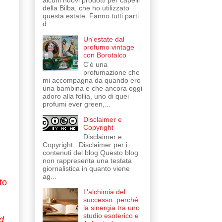
alcuni nuovi prodotti per capelli
della Bilba, che ho utilizzato
questa estate. Fanno tutti parti
d...
Un'estate dal
profumo vintage
con Borotalco
C'è una
profumazione che
mi accompagna da quando ero
una bambina e che ancora oggi
adoro alla follia, uno di quei
profumi ever green,...
Disclaimer e
Copyright
Disclaimer e
Copyright Disclaimer per i
contenuti del blog Questo blog
non rappresenta una testata
giornalistica in quanto viene
ag...
to
L’alchimia del
successo: perché
la sinergia tra uno
studio esoterico e
d