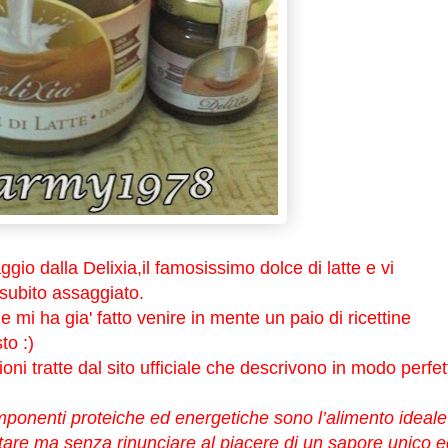
gio dalla Delixia,il famosissimo dolce di latte e vi
 subito assaggiato.
 mi ha gia' fatto venire in mente un paio di ricettine
to :)
ioni tratte dal sito ufficiale che descrivono in modo perfet
componenti proteiche ed energetiche sono l’alimento ideale
utare ma senza rinunciare al piacere di un sapore unico e