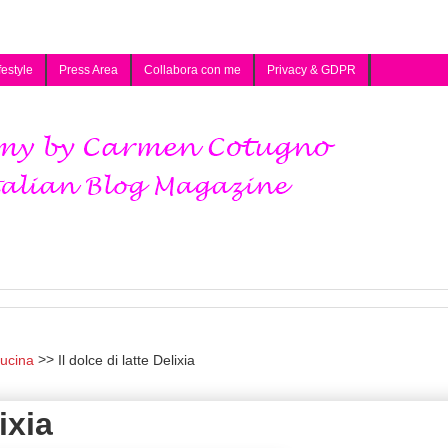
festyle
Press Area
Collabora con me
Privacy & GDPR
cucina
Il dolce di latte Delixia
ixia