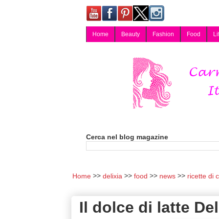
Home
Beauty
Fashion
Food
Li
Carmy, Blog magazine di Carmen Cotugno, blogger di Napoli: moda, bellezza, cucina, tecnologia, consigli per lo shopping, arredamento, recensioni cosmetiche, viaggi, fotografia, salute e benessere. Disponibile per collaborazioni blogger e per guest post.
Cerca nel blog magazine
Home
delixia
food
news
ricette di 
Il dolce di latte Del