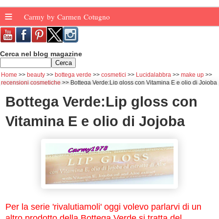
≡
Carmy by Carmen Cotugno
Cerca nel blog magazine
Home
beauty
bottega verde
cosmetici
Lucidalabbra
make up
recensioni cosmetiche
Bottega Verde:Lip gloss con Vitamina E e olio di Jojoba
Bottega Verde:Lip gloss con
Vitamina E e olio di Jojoba
Per la serie 'rivalutiamoli' oggi volevo parlarvi di un
altro prodotto della Bottega Verde,si tratta del