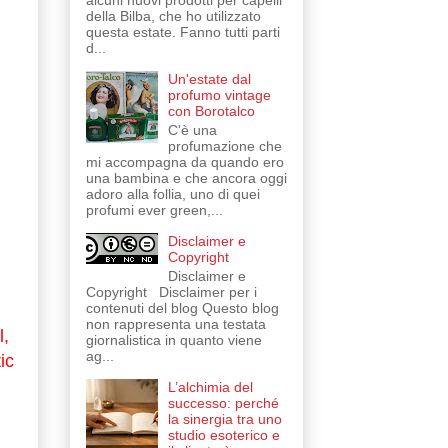
alcuni nuovi prodotti per capelli
della Bilba, che ho utilizzato
questa estate. Fanno tutti parti
d...
Un'estate dal
profumo vintage
con Borotalco
C'è una
profumazione che
mi accompagna da quando ero
una bambina e che ancora oggi
adoro alla follia, uno di quei
profumi ever green,...
Disclaimer e
Copyright
Disclaimer e
Copyright Disclaimer per i
contenuti del blog Questo blog
non rappresenta una testata
l,
giornalistica in quanto viene
ag...
ic
L’alchimia del
successo: perché
la sinergia tra uno
studio esoterico e