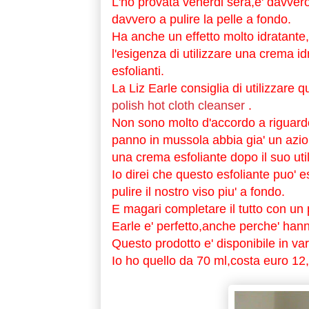
L'ho provata venerdi sera,e' davver
davvero a pulire la pelle a fondo.
Ha anche un effetto molto idratante,i
l'esigenza di utilizzare una crema i
esfolianti.
La Liz Earle consiglia di utilizzare 
polish hot cloth cleanser
.
Non sono molto d'accordo a riguardo
panno in mussola abbia gia' un azion
una crema esfoliante dopo il suo util
Io direi che questo esfoliante puo' e
pulire il nostro viso piu' a fondo.
E magari completare il tutto con un p
Earle e' perfetto,anche perche' han
Questo prodotto e' disponibile in var
Io ho quello da 70 ml,costa euro 12