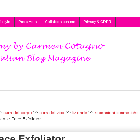
festyle
Press Area
Collabora con me
Privacy & GDPR
cura del corpo
cura del viso
liz earle
recensioni cosmetiche
Gentle Face Exfoliator
ace Exfoliator