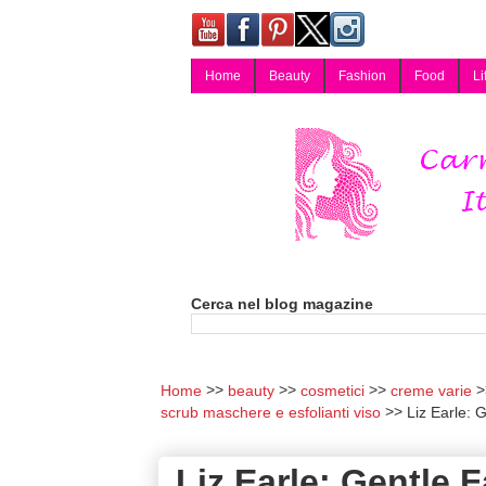
Home
Beauty
Fashion
Food
Li
Carmy, Blog magazine di Carmen Cotugno, blogger di Napoli: moda, bellezza, cucina, tecnologia, consigli per lo shopping, arredamento, recensioni cosmetiche, viaggi, fotografia, salute e benessere. Disponibile per collaborazioni blogger e per guest post.
Cerca nel blog magazine
Home
beauty
cosmetici
creme varie
scrub maschere e esfolianti viso
Liz Earle: 
Liz Earle: Gentle F