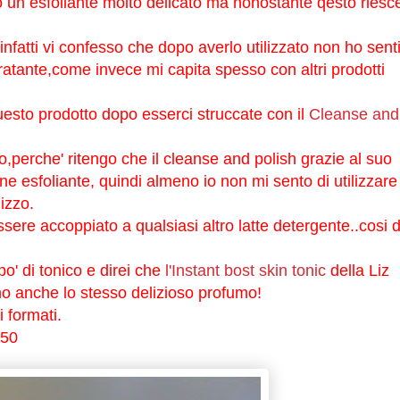
o un esfoliante molto delicato ma nonostante qesto riesc
nfatti vi confesso che dopo averlo utilizzato non ho sent
dratante,come invece mi capita spesso con altri prodotti
questo prodotto dopo esserci struccate con il
Cleanse and
,perche' ritengo che il cleanse and polish grazie al suo
e esfoliante, quindi almeno io non mi sento di utilizzare
izzo.
ssere accoppiato a qualsiasi altro latte detergente..cosi 
o' di tonico e direi che
l'Instant bost skin tonic
della Liz
no anche lo stesso delizioso profumo!
i formati.
,50