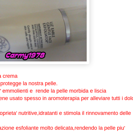
ta crema
 protegge la nostra pelle.
' emmolienti e
rende la pelle morbida e liscia
ne usato spesso in aromoterapia per alleviare tutti i dolo
prieta' nutritive,idratanti e stimola il rinnovamento delle
ione esfoliante molto delicata,rendendo la pelle piu'