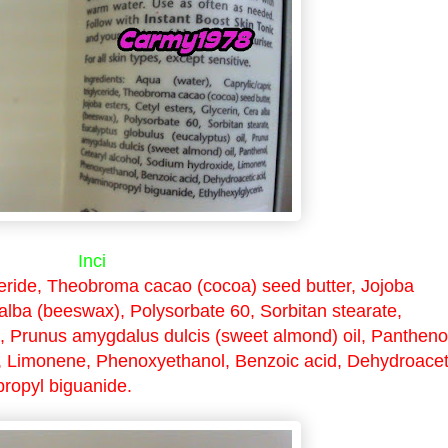
Inci
yceride, Theobroma cacao (cocoa) seed butter, Jojoba
 alba (beeswax), Polysorbate 60, Sorbitan stearate,
l, Prunus amygdalus dulcis (sweet almond) oil, Pantheno
, Limonene, Phenoxyethanol, Benzoic acid, Dehydroacet
propyl biguanide.