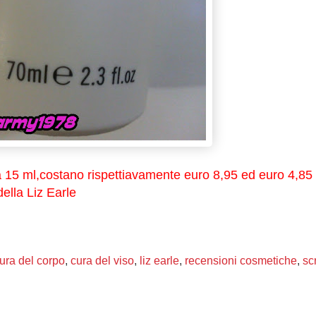
da 15 ml,costano rispettiavamente euro 8,95 ed euro 4,85
della Liz Earle
ura del corpo
,
cura del viso
,
liz earle
,
recensioni cosmetiche
,
sc