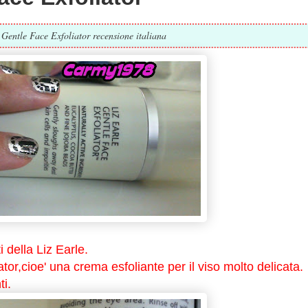
 Gentle Face Exfoliator recensione italiana
 della Liz Earle.
tor,cioe' una crema esfoliante per il viso molto delicata.
ti.