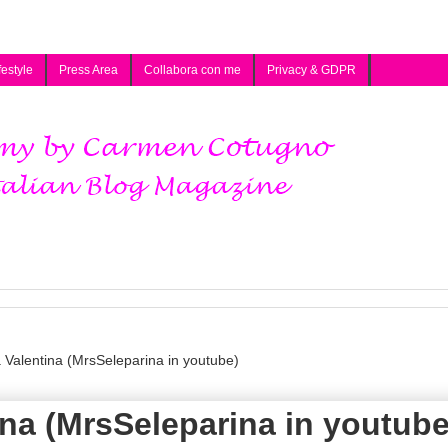
festyle
Press Area
Collabora con me
Privacy & GDPR
a Valentina (MrsSeleparina in youtube)
tina (MrsSeleparina in youtube