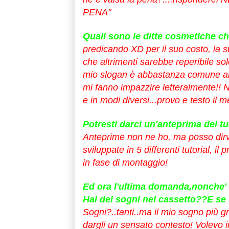
PENA"
Quali sono le ditte cosmetiche ch
predicando XD per il suo costo, la su
che altrimenti sarebbe reperibile so
mio slogan è abbastanza comune alle 
mi fanno impazzire letteralmente!! Ne
e in modi diversi...provo e testo il 
Potresti darci un'anteprima del 
Anteprime non ne ho, ma posso dirvi
sviluppate in 5 differenti tutorial, i
in fase di montaggio!
Ed ora l'ultima domanda,nonche' l
Hai dei sogni nel cassetto??E se 
Sogni?..tanti..ma il mio sogno più
dargli un sensato contesto! Volevo i