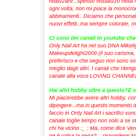
realizzare...spesso visualizzo nella 
ogni volta, non mi piace la monocromi
abbinamenti.. Diciamo che personal
nuovi effetti..ma sempre colorate, m
Ci sono dei canali in youtube che
Only Nail Art ha nel suo DNA Mikelign
Makeupdelight2009 (il suo carisma, f
preferisco e che seguo non sono solo
meglio dagli altri. I canali che riten
canale alla voce LOVING CHANNE
Hai altri hobby oltre a questo?E 
Mi piacerebbe avere altri hobby, co
dipingere...ma in questo momento de
faccio in Only Nail Art i sacrifici so
canale toglie tempo non solo a se s
chi ha vicino ;_ ; Ma, come dice Ve
ne è valsa la pena?....risponder