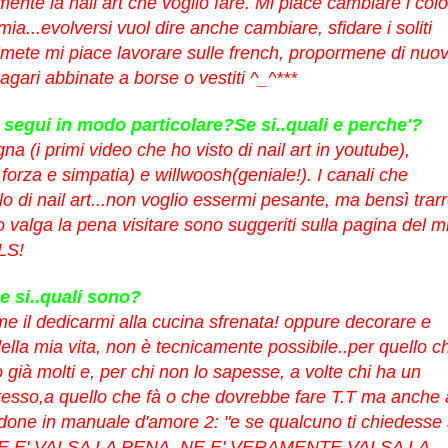
mente la nail art che voglio fare. Mi piace cambiare i colo
a...evolversi vuol dire anche cambiare, sfidare i soliti
mete mi piace lavorare sulle french, propormene di nuov
agari abbinate a borse o vestiti ^_^***
 segui in modo particolare?Se si..quali e perche'?
a (i primi video che ho visto di nail art in youtube),
orza e simpatia) e willwoosh(geniale!). I canali che
 di nail art...non voglio essermi pesante, ma bensì trarre
go valga la pena visitare sono suggeriti sulla pagina del m
LS!
se si..quali sono?
me il dedicarmi alla cucina sfrenata! oppure decorare e
lla mia vita, non è tecnicamente possibile..per quello c
no già molti e, per chi non lo sapesse, a volte chi ha un
tesso,a quello che fà o che dovrebbe fare T.T ma anche 
rdone in manuale d'amore 2: "e se qualcuno ti chiedesse
ei NE E' VALSA LA PENA, NE E' VERAMENTE VALSA LA