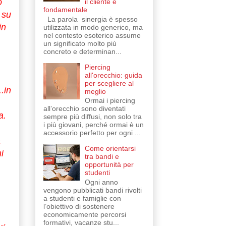
o
il cliente è
fondamentale
 su
La parola sinergia è spesso
in
utilizzata in modo generico, ma
nel contesto esoterico assume
un significato molto più
concreto e determinan...
Piercing
all'orecchio: guida
per scegliere al
.in
meglio
Ormai i piercing
all’orecchio sono diventati
a.
sempre più diffusi, non solo tra
i più giovani, perché ormai è un
accessorio perfetto per ogni ...
a
Come orientarsi
i
tra bandi e
opportunità per
studenti
Ogni anno
vengono pubblicati bandi rivolti
a studenti e famiglie con
l’obiettivo di sostenere
economicamente percorsi
formativi, vacanze stu...