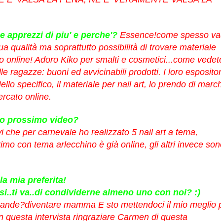
e apprezzi di piu' e perche'?
Essence!come spesso va
a qualità ma soprattutto possibilità di trovare materiale
lo online! Adoro Kiko per smalti e cosmetici...come vedete
ragazze: buoni ed avvicinabili prodotti. I loro espositor
llo specifico, il materiale per nail art, lo prendo di marc
mercato online.
tuo prossimo video?
 che per carnevale ho realizzato 5 nail art a tema,
l primo con tema arlecchino è già online, gli altri invece so
a mia preferita!
si..ti va..di condividerne almeno uno con noi? :)
 grande?diventare mamma E sto mettendoci il mio meglio 
n questa intervista ringraziare Carmen di questa