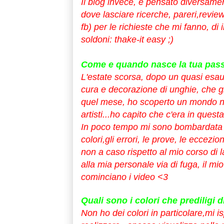
Il blog invece, è pensato diversame
dove lasciare ricerche, pareri,revi
fb) per le richieste che mi fanno, di 
soldoni: thake-it easy ;)
Come e quando nasce la tua passi
L'estate scorsa, dopo un quasi esa
cura e decorazione di unghie, che g
quel mese, ho scoperto un mondo n
artisti...ho capito che c'era in quest
In poco tempo mi sono bombardata di 
colori,gli errori, le prove, le eccezi
non a caso rispetto al mio corso di 
alla mia personale via di fuga, il m
cominciano i video <3
Quali sono i colori che prediligi d
Non ho dei colori in particolare,mi is