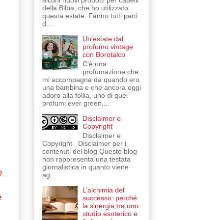
alcuni nuovi prodotti per capelli
della Bilba, che ho utilizzato
questa estate. Fanno tutti parti
d...
g
Un'estate dal
profumo vintage
con Borotalco
C'è una
profumazione che
mi accompagna da quando ero
una bambina e che ancora oggi
adoro alla follia, uno di quei
profumi ever green,...
Disclaimer e
Copyright
Disclaimer e
Copyright Disclaimer per i
contenuti del blog Questo blog
non rappresenta una testata
giornalistica in quanto viene
e
ag...
L’alchimia del
e
successo: perché
la sinergia tra uno
studio esoterico e