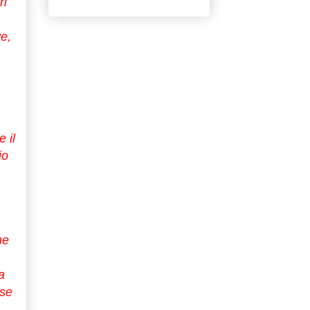
ri
e,
 il
io
he
a
 se