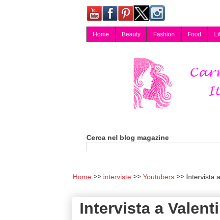
Home
Beauty
Fashion
Food
Li
Carmy, Blog magazine di Carmen Cotugno, blogger di Napoli: moda, bellezza, cucina, tecnologia, consigli per lo shopping, arredamento, recensioni cosmetiche, viaggi, fotografia, salute e benessere. Disponibile per collaborazioni blogger e per guest post.
Cerca nel blog magazine
Home
interviste
Youtubers
Intervista 
Intervista a Valen