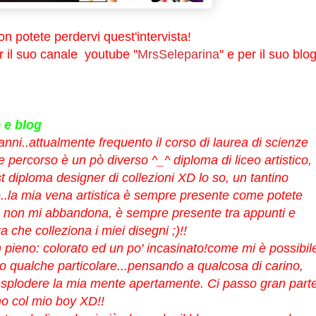
n potete perdervi quest'intervista!
r il suo canale youtube ''
MrsSeleparina
'' e per il suo blo
e e blog
ni..attualmente frequento il corso di laurea di scienze
e percorso è un pò diverso ^_^ diploma di liceo artistico,
 diploma designer di collezioni XD lo so, un tantino
o..la mia vena artistica è sempre presente come potete
tà non mi abbandona, è sempre presente tra appunti e
a che colleziona i miei disegni ;)!!
in pieno: colorato ed un po' incasinato!come mi è possibil
o qualche particolare...pensando a qualcosa di carino,
 esplodere la mia mente apertamente. Ci passo gran part
no col mio boy XD!!