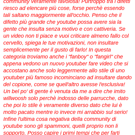
community veramente favolosa! Purtroppo tra i difetti
riesco ad elencare più cose, forse perchè essendo
tali saltano maggiormente all'occhio. Penso che il
difetto più grande che youtube possa avere sia la
gente che insulta senza motivo e con cattiveria. Se
un video non ti piace e vuoi criticare almeno fallo col
cervello, spiega le tue motivazioni, non insultare
semplicemente per il gusto di farlo! In questa
categoria troviamo anche i "fanboy" o "fangirl" che
appena vedono un nuovo youtuber fare video che si
accostano anche solo leggermente allo stile di uno
youtuber più famoso incominciano ad insultare dando
del copione, come se quell'altro avesse l'esclusiva!
Un bel po' di gente è venuta da me a dire che imito
willwoosh solo perchè indosso delle parrucche, dato
che poi lo stile è veramente diverso dato che lui è
molto pacato mentre io invece mi arrabbio sul serio!
Infine l'ultima cosa negativa della community di
youtube sono gli spammoni, quelli proprio non li
sopporto. Posso capire i primi tempi che per farti