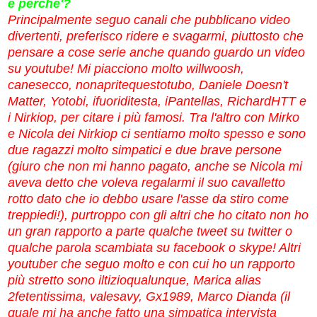
e perche'?
Principalmente seguo canali che pubblicano video
divertenti, preferisco ridere e svagarmi, piuttosto che
pensare a cose serie anche quando guardo un video
su youtube! Mi piacciono molto willwoosh,
canesecco, nonapritequestotubo, Daniele Doesn't
Matter, Yotobi, ifuoriditesta, iPantellas, RichardHTT e
i Nirkiop, per citare i più famosi. Tra l'altro con Mirko
e Nicola dei Nirkiop ci sentiamo molto spesso e sono
due ragazzi molto simpatici e due brave persone
(giuro che non mi hanno pagato, anche se Nicola mi
aveva detto che voleva regalarmi il suo cavalletto
rotto dato che io debbo usare l'asse da stiro come
treppiedi!), purtroppo con gli altri che ho citato non ho
un gran rapporto a parte qualche tweet su twitter o
qualche parola scambiata su facebook o skype! Altri
youtuber che seguo molto e con cui ho un rapporto
più stretto sono iltizioqualunque, Marica alias
2fetentissima, valesavy, Gx1989, Marco Dianda (il
quale mi ha anche fatto una simpatica intervista