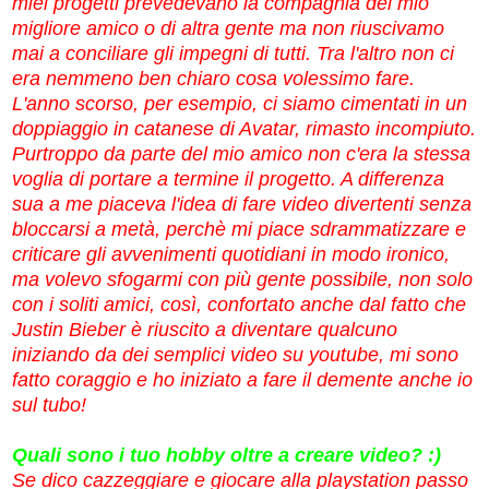
miei progetti prevedevano la compagnia del mio
migliore amico o di altra gente ma non riuscivamo
mai a conciliare gli impegni di tutti. Tra l'altro non ci
era nemmeno ben chiaro cosa volessimo fare.
L'anno scorso, per esempio, ci siamo cimentati in un
doppiaggio in catanese di Avatar, rimasto incompiuto.
Purtroppo da parte del mio amico non c'era la stessa
voglia di portare a termine il progetto. A differenza
sua a me piaceva l'idea di fare video divertenti senza
bloccarsi a metà, perchè mi piace sdrammatizzare e
criticare gli avvenimenti quotidiani in modo ironico,
ma volevo sfogarmi con più gente possibile, non solo
con i soliti amici, così, confortato anche dal fatto che
Justin Bieber è riuscito a diventare qualcuno
iniziando da dei semplici video su youtube, mi sono
fatto coraggio e ho iniziato a fare il demente anche io
sul tubo!
Quali sono i tuo hobby oltre a creare video? :)
Se dico cazzeggiare e giocare alla playstation passo