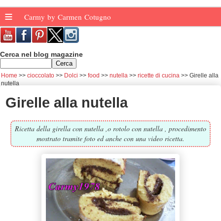
≡
Carmy by Carmen Cotugno
Cerca nel blog magazine
Home
cioccolato
Dolci
food
nutella
ricette di cucina
Girelle alla
nutella
Girelle alla nutella
Ricetta della girella con nutella ,o rotolo con nutella , procedimento
mostrato tramite foto ed anche con una video ricetta.