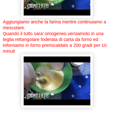
Aggiungiamo anche la farina mentre continuiamo a
mescolare.
Quando il tutto sara' omogeneo,versiamolo in una
teglia rettangolare foderata di carta da forno ed
inforniamo in forno preriscaldato a 200 gradi per 10
minuti