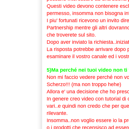
Questi video devono contenere esclus
permesso, insomma non bisogna inf
I piu' fortunati ricevono un invito d
Partnership mentre gli altri dovrann
che troverete sul sito.
Dopo aver inviato la richiesta..inizi
La risposta potrebbe arrivare dopo 
esaminare il vostro canale ed i vostr
5)Ma perché nei tuoi video non ti
Non mi faccio vedere perché non vog
Scherzo!!! (ma non troppo hehe)
Allora e' una decisione che ho preso
In genere creo video con tutorial di 
vari..e quindi non credo che per que
rilevante.
Insomma..non voglio essere io la pr
o i prodotti che recensisco ad essere 