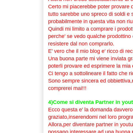
Certo mi piacerebbe poter provare q
tutto sarebbe uno spreco di soldi e 
probabilmente in questa
vita non riu
Quindi mi limito a comprare i prodot
perche' se vedo qualche prodottino 
resistere dal non comprarlo.
E' vero che il mio blog e' ricco di r
Una buona parte mi viene inviata gra
poterli provare ed esprimere la mia 
Ci tengo a sottolineare il fatto che r
Sono sempre sincera ed obbiettiva,
comprerei mai!!!
4)Come si diventa Partner in yo
Ecco questa e' la domanda davvero 
graziato,inserendomi nel loro progr
Allora,per diventare partner in yout
possano interessare ad una buona p