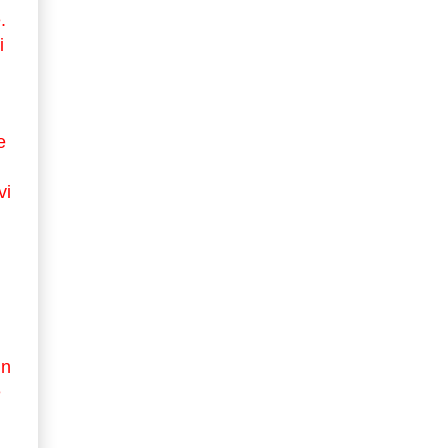
.
i
e
vi
in
e