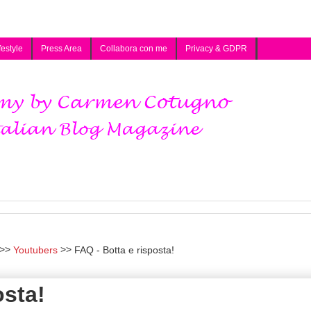
festyle
Press Area
Collabora con me
Privacy & GDPR
Youtubers
FAQ - Botta e risposta!
osta!