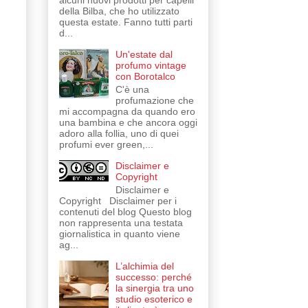
alcuni nuovi prodotti per capelli
della Bilba, che ho utilizzato
questa estate. Fanno tutti parti
d...
Un'estate dal
profumo vintage
con Borotalco
C'è una
profumazione che
mi accompagna da quando ero
una bambina e che ancora oggi
adoro alla follia, uno di quei
profumi ever green,...
Disclaimer e
Copyright
Disclaimer e
Copyright Disclaimer per i
contenuti del blog Questo blog
non rappresenta una testata
giornalistica in quanto viene
ag...
L’alchimia del
successo: perché
la sinergia tra uno
studio esoterico e