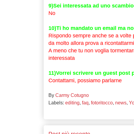
9)Sei interessata ad uno scambio 
No
10)Ti ho mandato un email ma non
Rispondo sempre anche se a volte po
da molto allora prova a ricontattarmi
A meno che tu non voglia tormentar
interessata
11)Vorrei scrivere un guest post pe
Contattami, possiamo parlarne
By
Carmy Cotugno
Labels:
editing
,
faq
,
fotoritocco
,
news
,
Yo
Post più recente