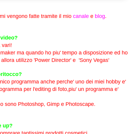
mi vengono fatte tramite il mio
canale
e
blog
.
 video?
vari!
e maker ma quando ho piu' tempo a disposizione ed ho
ri allora utilizzo 'Power Director' e 'Sony Vegas'
oritocco?
nico programma anche perche' uno dei miei hobby e'
programma per l'editing di foto,piu' un programma e'
so sono Photoshop, Gimp e Photoscape.
e up?
omprare tantissimi prodotti cosmetici.