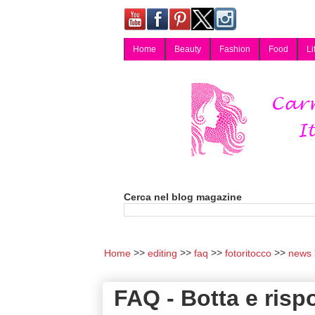
Home
Beauty
Fashion
Food
Li
Carmy, Blog magazine di Carmen Cotugno, blogger di Napoli: moda, bellezza, cucina, tecnologia, consigli per lo shopping, arredamento, recensioni cosmetiche, viaggi, fotografia, salute e benessere. Disponibile per collaborazioni blogger e per guest post.
Cerca nel blog magazine
Home
editing
faq
fotoritocco
news
FAQ - Botta e risp