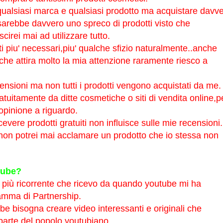
ualsiasi marca e qualsiasi prodotto ma acquistare davv
sarebbe davvero uno spreco di prodotti visto che
scirei mai ad utilizzare tutto.
ti piu' necessari,piu' qualche sfizio naturalmente..anche
che attira molto la mia attenzione raramente riesco a
ecensioni ma non tutti i prodotti vengono acquistati da me.
tuitamente da ditte cosmetiche o siti di vendita online,p
opinione a riguardo.
icevere prodotti gratuiti non influisce sulle mie recensioni.
non potrei mai acclamare un prodotto che io stessa non
utube?
più ricorrente che ricevo da quando youtube mi ha
amma di Partnership.
ube bisogna creare video interessanti e originali che
arte del popolo youtubiano.