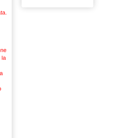
ta.
one
 la
za
o