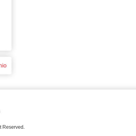
hio
i
ht Reserved.