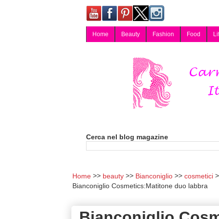
Home
Beauty
Fashion
Food
Li
Carmy, Blog magazine di Carmen Cotugno, blogger di Napoli: moda, bellezza, cucina, tecnologia, consigli per lo shopping, arredamento, recensioni cosmetiche, viaggi, fotografia, salute e benessere. Disponibile per collaborazioni blogger e per guest post.
Cerca nel blog magazine
Home
beauty
Bianconiglio
cosmetici
Bianconiglio Cosmetics:Matitone duo labbra
Bianconiglio Cosm