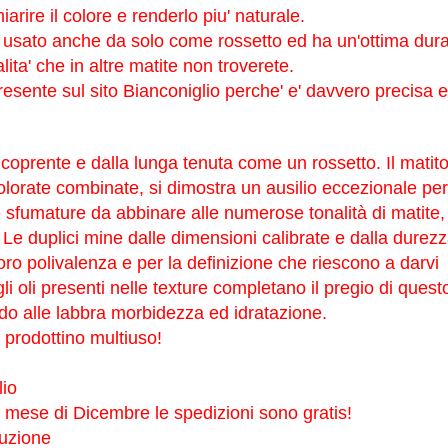
arire il colore e renderlo piu' naturale.
e usato anche da solo come rossetto ed ha un'ottima dura
lita' che in altre matite non troverete.
presente sul sito Bianconiglio perche' e' davvero precisa e
 coprente e dalla lunga tenuta come un rossetto. Il matit
olorate combinate, si dimostra un ausilio eccezionale per
e sfumature da abbinare alle numerose tonalità di matite,
. Le duplici mine dalle dimensioni calibrate e dalla durez
oro polivalenza e per la definizione che riescono a darvi
li oli presenti nelle texture completano il pregio di quest
do alle labbra morbidezza ed idratazione.
prodottino multiuso!
lio
il mese di Dicembre le spedizioni sono gratis!
duzione