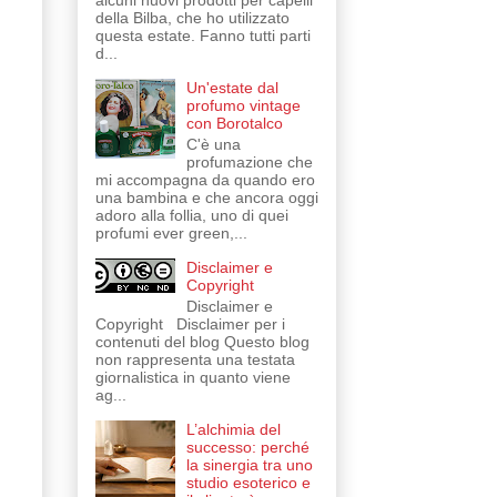
alcuni nuovi prodotti per capelli
della Bilba, che ho utilizzato
questa estate. Fanno tutti parti
d...
Un'estate dal
profumo vintage
con Borotalco
C'è una
profumazione che
mi accompagna da quando ero
una bambina e che ancora oggi
adoro alla follia, uno di quei
profumi ever green,...
Disclaimer e
Copyright
Disclaimer e
Copyright Disclaimer per i
contenuti del blog Questo blog
non rappresenta una testata
giornalistica in quanto viene
ag...
L’alchimia del
successo: perché
la sinergia tra uno
studio esoterico e