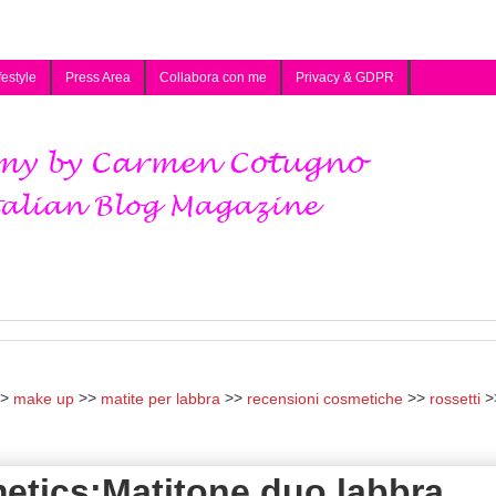
festyle
Press Area
Collabora con me
Privacy & GDPR
make up
matite per labbra
recensioni cosmetiche
rossetti
etics:Matitone duo labbra