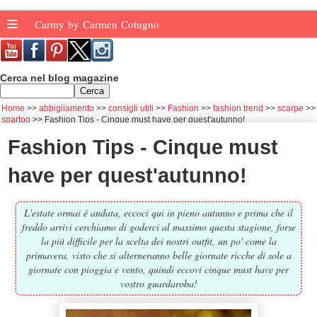
≡
Carmy by Carmen Cotugno
Cerca nel blog magazine
Home
abbigliamento
consigli utili
Fashion
fashion trend
scarpe
spartoo
Fashion Tips - Cinque must have per quest'autunno!
Fashion Tips - Cinque must
have per quest'autunno!
L'estate ormai è andata, eccoci qui in pieno autunno e prima che il
freddo arrivi cerchiamo di goderci al massimo questa stagione, forse
la più difficile per la scelta dei nostri outfit, un po' come la
primavera, visto che si alterneranno belle giornate ricche di sole a
giornate con pioggia e vento, quindi eccovi cinque must have per
vostro guardaroba!