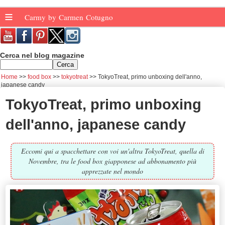
≡
Carmy by Carmen Cotugno
Cerca nel blog magazine
Home
food box
tokyotreat
TokyoTreat, primo unboxing dell'anno,
japanese candy
TokyoTreat, primo unboxing
dell'anno, japanese candy
Eccomi qui a spacchettare con voi un'altra TokyoTreat, quella di
Novembre, tra le food box giapponese ad abbonamento più
apprezzate nel mondo