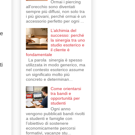
Ormai i piercing
all’orecchio sono diventati
sempre più diffusi, non solo tra
i più giovani, perché ormai è un
accessorio perfetto per ogni ...
L’alchimia del
he
successo: perché
la sinergia tra uno
studio esoterico e
il cliente è
fondamentale
La parola sinergia è spesso
ti
utilizzata in modo generico, ma
nel contesto esoterico assume
un significato molto più
concreto e determinan...
Come orientarsi
tra bandi e
opportunità per
studenti
Ogni anno
vengono pubblicati bandi rivolti
a studenti e famiglie con
l’obiettivo di sostenere
economicamente percorsi
formativi, vacanze stu...