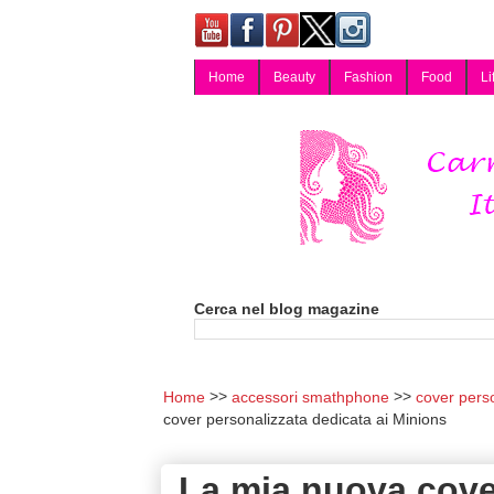
Home
Beauty
Fashion
Food
Li
Carmy, Blog magazine di Carmen Cotugno, blogger di Napoli: moda, bellezza, cucina, tecnologia, consigli per lo shopping, arredamento, recensioni cosmetiche, viaggi, fotografia, salute e benessere. Disponibile per collaborazioni blogger e per guest post.
Cerca nel blog magazine
Home
accessori smathphone
cover pers
cover personalizzata dedicata ai Minions
La mia nuova cover