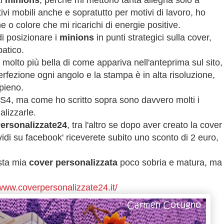
ai
minions
, perché mi mettono tanta allegria solo a
tivi mobili anche e sopratutto per motivi di lavoro, ho
o colore che mi ricarichi di energie positive.
i posizionare i
minions
in punti strategici sulla cover,
atico.
molto più bella di come appariva nell'anteprima sul sito,
erfezione ogni angolo e la stampa è in alta risoluzione,
pieno.
S4, ma come ho scritto sopra sono davvero molti i
alizzarle.
ersonalizzate24
, tra l'altro se dopo aver creato la cover
ividi su facebook' riceverete subito uno sconto di 2 euro,
sta mia
cover personalizzata
poco sobria e matura, ma
/www.coverpersonalizzate24.it/