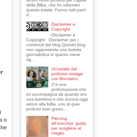
alcuni nuovi prodotti per capelli
della Bilba, che ho utilizzato
questa estate. Fanno tutti parti
d...
Disclaimer e
Copyright
Disclaimer e
Copyright Disclaimer per i
contenuti del blog Questo blog
non rappresenta una testata
giornalistica in quanto viene
ag...
Un'estate dal
er
profumo vintage
con Borotalco
C'è una
profumazione che
mi accompagna da quando ero
una bambina e che ancora oggi
adoro alla follia, uno di quei
profumi ever green,...
i
Piercing
a o
all'orecchio: guida
che
per scegliere al
meglio