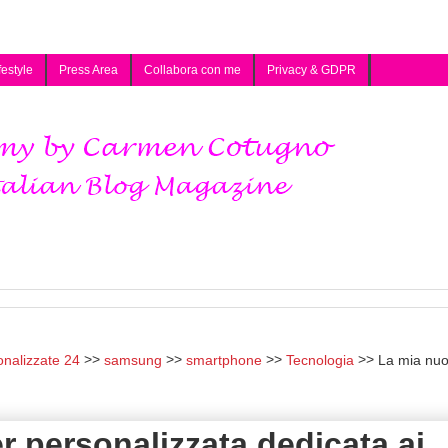
festyle
Press Area
Collabora con me
Privacy & GDPR
onalizzate 24
samsung
smartphone
Tecnologia
La mia nu
 personalizzata dedicata ai