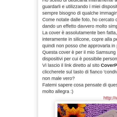
Ho scelto di dedicarla interamente 
guardarli e utilizzando i miei disposi
sempre bisogno di qualche immagine 
Come notate dalle foto, ho cercato d
dando un effetto davvero molto simp
La cover è assolutamente ben fatta, 
interamente in silicone, copre alla p
quindi non posso che approvarla in 
Questa cover è per il mio Samsung 
dispositivi per cui è possibile person
Vi lascio il link diretto al sito
CoverP
cliccherete sul tasto di fianco 'cond
non male vero?
Fatemi sapere cosa pensate di que
molto allegra :)
http:/