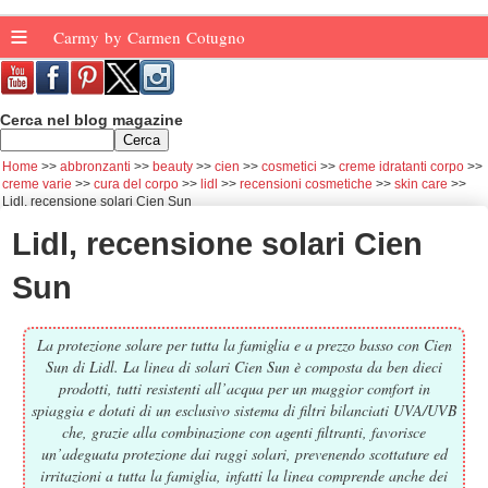
≡
Carmy by Carmen Cotugno
Cerca nel blog magazine
Home
abbronzanti
beauty
cien
cosmetici
creme idratanti corpo
creme varie
cura del corpo
lidl
recensioni cosmetiche
skin care
Lidl, recensione solari Cien Sun
Lidl, recensione solari Cien
Sun
La protezione solare per tutta la famiglia e a prezzo basso con Cien
Sun di Lidl. La linea di solari Cien Sun è composta da ben dieci
prodotti, tutti resistenti all’acqua per un maggior comfort in
spiaggia e dotati di un esclusivo sistema di filtri bilanciati UVA/UVB
che, grazie alla combinazione con agenti filtranti, favorisce
un’adeguata protezione dai raggi solari, prevenendo scottature ed
irritazioni a tutta la famiglia, infatti la linea comprende anche dei