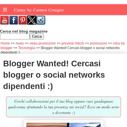
≡
Carmy by Carmen Cotugno
Cerca nel blog magazine
Home
news
news.promozioni
preview-hitech
promozioni
roba da
blogger
Tecnologia
Blogger Wanted! Cercasi blogger o social networks
dipendenti :)
Blogger Wanted! Cercasi
blogger o social networks
dipendenti :)
Cerchi collaborazioni per il tuo blog oppure vuoi guadagnare
qualcosina sfruttando la tua presenza sui social? Ecco un modo serio
e divertente :)