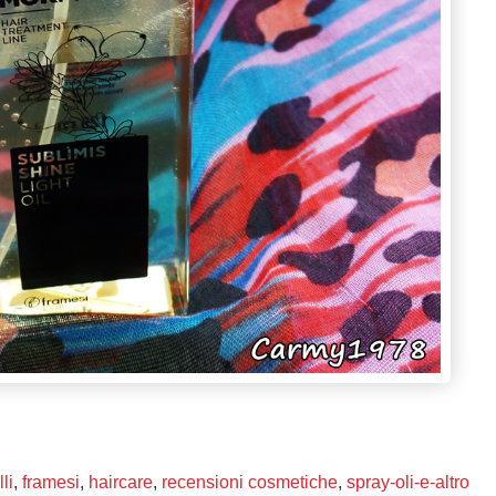
li
,
framesi
,
haircare
,
recensioni cosmetiche
,
spray-oli-e-altro