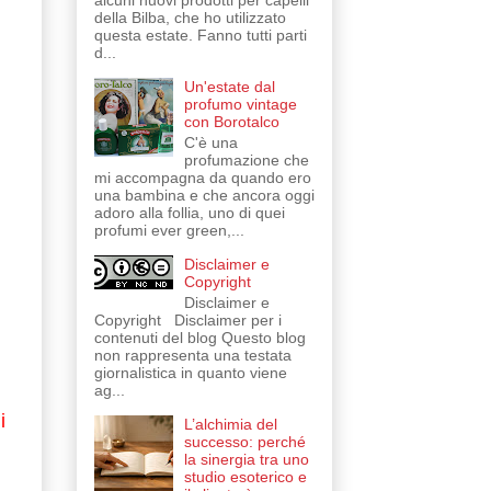
alcuni nuovi prodotti per capelli
della Bilba, che ho utilizzato
questa estate. Fanno tutti parti
d...
Un'estate dal
profumo vintage
con Borotalco
C'è una
profumazione che
mi accompagna da quando ero
una bambina e che ancora oggi
adoro alla follia, uno di quei
profumi ever green,...
Disclaimer e
Copyright
Disclaimer e
Copyright Disclaimer per i
contenuti del blog Questo blog
non rappresenta una testata
giornalistica in quanto viene
ag...
i
L’alchimia del
successo: perché
la sinergia tra uno
studio esoterico e