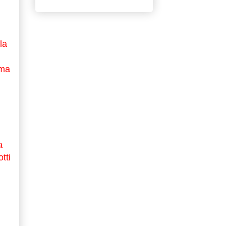
la
 ma
a
tti