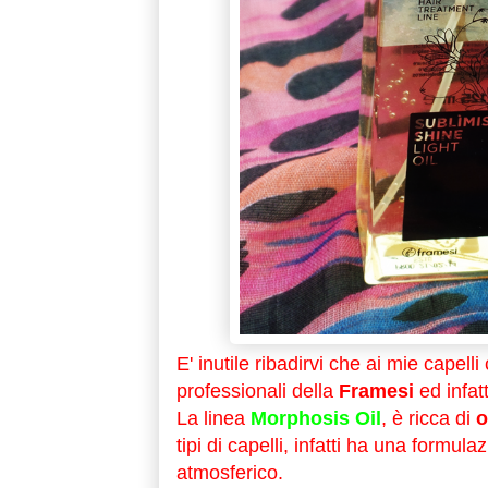
E' inutile ribadirvi che ai mie capell
professionali della
Framesi
ed infat
La linea
Morphosis Oil
, è ricca di
o
tipi di capelli, infatti ha una formu
atmosferico.