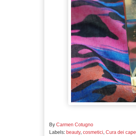
By
Carmen Cotugno
Labels:
beauty
,
cosmetici
,
Cura dei capel