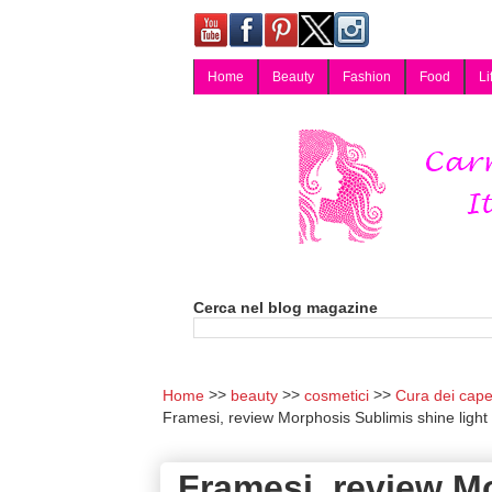
Home
Beauty
Fashion
Food
Li
Carmy, Blog magazine di Carmen Cotugno, blogger di Napoli: moda, bellezza, cucina, tecnologia, consigli per lo shopping, arredamento, recensioni cosmetiche, viaggi, fotografia, salute e benessere. Disponibile per collaborazioni blogger e per guest post.
Cerca nel blog magazine
Home
beauty
cosmetici
Cura dei capel
Framesi, review Morphosis Sublimis shine light 
Framesi, review Mo