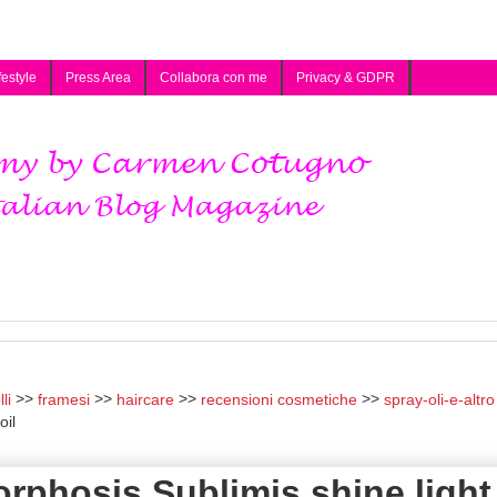
festyle
Press Area
Collabora con me
Privacy & GDPR
li
framesi
haircare
recensioni cosmetiche
spray-oli-e-altro
oil
rphosis Sublimis shine light