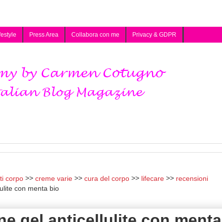
festyle
Press Area
Collabora con me
Privacy & GDPR
ti corpo
creme varie
cura del corpo
lifecare
recensioni
lulite con menta bio
ne gel anticellulite con menta