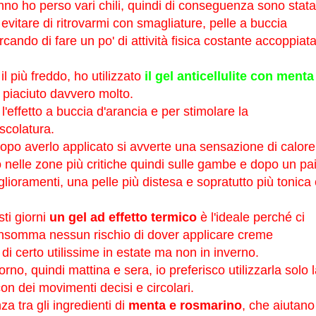
nno ho perso vari chili, quindi di conseguenza sono stata
evitare di ritrovarmi con smagliature, pelle a buccia
cercando di fare un po' di attività fisica costante accoppiat
l più freddo, ho utilizzato
il gel
anticellulite con menta
 piaciuto davvero molto.
l'effetto a buccia d'arancia e per stimolare la
scolatura.
 dopo averlo applicato si avverte una sensazione di calore
to nelle zone più critiche quindi sulle gambe e dopo un pa
glioramenti, una pelle più distesa e sopratutto più tonica 
sti giorni
un gel ad effetto termico
è l'ideale perché ci
, insomma nessun rischio di dover applicare creme
 di certo utilissime in estate ma non in inverno.
rno, quindi mattina e sera, io preferisco utilizzarla solo l
 dei movimenti decisi e circolari.
a tra gli ingredienti di
menta e rosmarino
, che aiutano