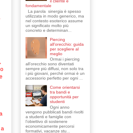
il cliente è
fondamentale
La parola sinergia è spesso
utilizzata in modo generico, ma
a
nel contesto esoterico assume
un significato molto più
concreto e determinan...
Piercing
all'orecchio: guida
per scegliere al
meglio
Ormai i piercing
,
all’orecchio sono diventati
sempre più diffusi, non solo tra
io
i più giovani, perché ormai è un
e
accessorio perfetto per ogni ...
Come orientarsi
tra bandi e
opportunità per
studenti
Ogni anno
vengono pubblicati bandi rivolti
a
a studenti e famiglie con
l’obiettivo di sostenere
economicamente percorsi
 a
formativi, vacanze stu...