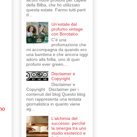
alcuni nuovi prodotti per capelli
della Bilba, che ho utilizzato
questa estate. Fanno tutti parti
d...
Un'estate dal
profumo vintage
con Borotalco
C'è una
profumazione che
mi accompagna da quando ero
una bambina e che ancora oggi
adoro alla follia, uno di quei
profumi ever green,...
Disclaimer e
Copyright
Disclaimer e
Copyright Disclaimer per i
contenuti del blog Questo blog
non rappresenta una testata
giornalistica in quanto viene
 ho
ag...
e
L’alchimia del
successo: perché
la sinergia tra uno
studio esoterico e