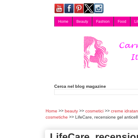
Home
Beauty
Fashion
Food
Li
Carmy, Blog magazine di Carmen Cotugno, blogger di Napoli: moda, bellezza, cucina, tecnologia, consigli per lo shopping, arredamento, recensioni cosmetiche, viaggi, fotografia, salute e benessere. Disponibile per collaborazioni blogger e per guest post.
Cerca nel blog magazine
Home
beauty
cosmetici
creme idratan
cosmetiche
LifeCare, recensione gel anticel
LifeCare, recensio