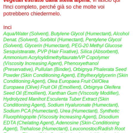
l'inci completo, perché già so che molte voi
potrebbero chiedermelo.
Inci
Aqua/Water (Solvent), Butylene Glycol (Humectant), Alcohol
Denat. (Solvent), Sorbitol (Humectant), Pentylene Glycol
(Solvent), Glycerin (Humectant), PEG-20 Methyl Glucose
Sesquistearate, PVP (Hair Fixative), Silica (Absorbent),
Ammonium Acryloyldimethyltaurate/VP Copolymer
(Viscosity Increasing Agent), Phenoxyethanol
(Preservative), Pullulan (Binder), Orbignya Phalerata Seed
Powder (Skin Conditioning Agent), Ethylhexylglycerin (Skin
Conditioning Agent), Olea Europaea Fruit Oil/Olea
Europaea (Olive) Fruit Oil (Emollient), Orbignya Oleifera
Seed Oil (Emollient), Xanthan Gum (Viscosity Modifier),
Hydrolyzed Manihot Esculenta Tuber Extract (Skin
Conditioning Agent), Sodium Hyaluronate (Humectant),
Sodium PCA (Humectant), Urea (Humectant), Synthetic
Fluorphlogopite (Viscosity Increasing Agent), Disodium
EDTA (Chelating Agent), Adenosine (Skin-Conditioning
Agent), Trehalose (Humectant), Leuconostoc/Radish Root