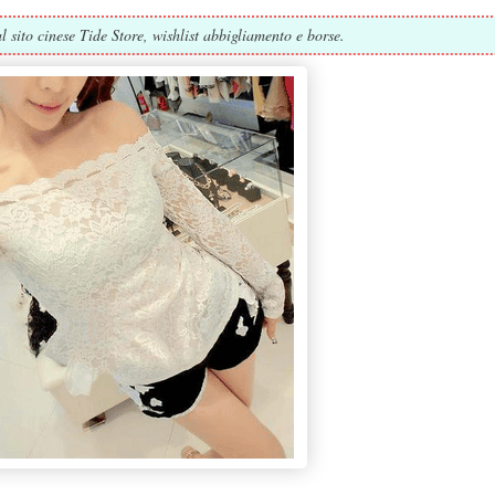
al sito cinese Tide Store, wishlist abbigliamento e borse.