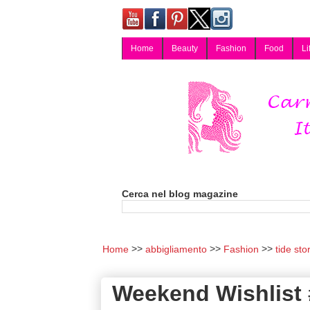
Home
Beauty
Fashion
Food
Li
Carmy, Blog magazine di Carmen Cotugno, blogger di Napoli: moda, bellezza, cucina, tecnologia, consigli per lo shopping, arredamento, recensioni cosmetiche, viaggi, fotografia, salute e benessere. Disponibile per collaborazioni blogger e per guest post.
Cerca nel blog magazine
Home
abbigliamento
Fashion
tide sto
Weekend Wishlist 