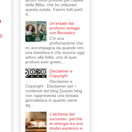
alcuni nuovi prodotti per capelli
della Bilba, che ho utilizzato
questa estate. Fanno tutti parti
d...
a
Un'estate dal
profumo vintage
con Borotalco
o
C'è una
profumazione che
mi accompagna da quando ero
una bambina e che ancora oggi
adoro alla follia, uno di quei
profumi ever green,...
Disclaimer e
Copyright
Disclaimer e
Copyright Disclaimer per i
contenuti del blog Questo blog
non rappresenta una testata
giornalistica in quanto viene
ag...
L’alchimia del
successo: perché
la sinergia tra uno
studio esoterico e