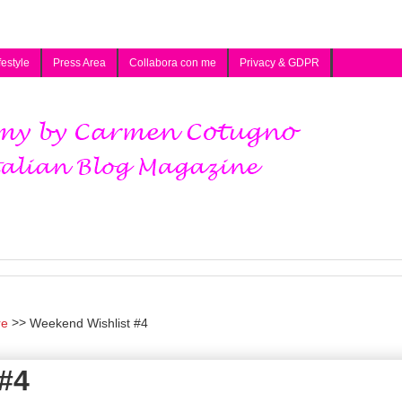
festyle
Press Area
Collabora con me
Privacy & GDPR
re
Weekend Wishlist #4
#4