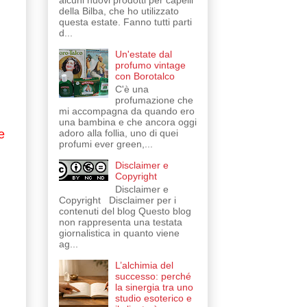
alcuni nuovi prodotti per capelli
della Bilba, che ho utilizzato
questa estate. Fanno tutti parti
d...
Un'estate dal
profumo vintage
con Borotalco
C'è una
profumazione che
mi accompagna da quando ero
una bambina e che ancora oggi
adoro alla follia, uno di quei
e
profumi ever green,...
Disclaimer e
Copyright
Disclaimer e
Copyright Disclaimer per i
contenuti del blog Questo blog
non rappresenta una testata
giornalistica in quanto viene
ag...
L’alchimia del
successo: perché
la sinergia tra uno
studio esoterico e