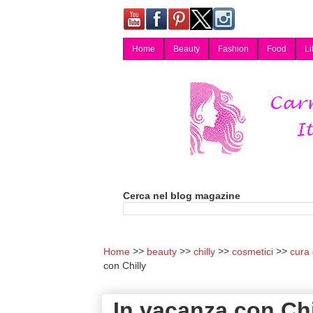
Home
Beauty
Fashion
Food
Li
Carmy, Blog magazine di Carmen Cotugno, blogger di Napoli: moda, bellezza, cucina, tecnologia, consigli per lo shopping, arredamento, recensioni cosmetiche, viaggi, fotografia, salute e benessere. Disponibile per collaborazioni blogger e per guest post.
Cerca nel blog magazine
Home
beauty
chilly
cosmetici
cura 
con Chilly
In vacanza con Chi