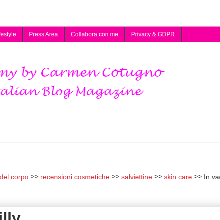
festyle
Press Area
Collabora con me
Privacy & GDPR
del corpo
recensioni cosmetiche
salviettine
skin care
In v
lly