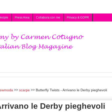
festyle
Press Area
Collabora con me
Privacy & GDPR
iewmoda
scarpe
Butterfly Twists - Arrivano le Derby pieghevoli
Arrivano le Derby pieghevoli