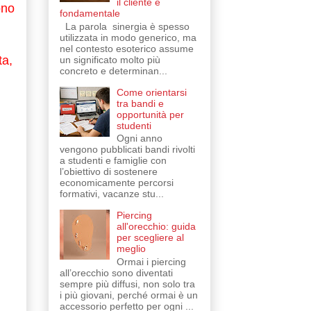
il cliente è
ono
fondamentale
La parola sinergia è spesso
utilizzata in modo generico, ma
nel contesto esoterico assume
ta,
un significato molto più
concreto e determinan...
Come orientarsi
tra bandi e
opportunità per
studenti
Ogni anno
vengono pubblicati bandi rivolti
a studenti e famiglie con
l’obiettivo di sostenere
economicamente percorsi
formativi, vacanze stu...
Piercing
all'orecchio: guida
per scegliere al
meglio
Ormai i piercing
all’orecchio sono diventati
sempre più diffusi, non solo tra
i più giovani, perché ormai è un
accessorio perfetto per ogni ...