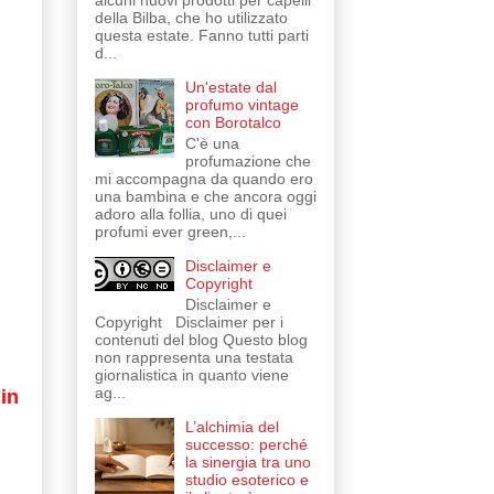
alcuni nuovi prodotti per capelli
della Bilba, che ho utilizzato
questa estate. Fanno tutti parti
d...
Un'estate dal
profumo vintage
con Borotalco
C'è una
profumazione che
mi accompagna da quando ero
una bambina e che ancora oggi
adoro alla follia, uno di quei
profumi ever green,...
Disclaimer e
Copyright
Disclaimer e
Copyright Disclaimer per i
contenuti del blog Questo blog
non rappresenta una testata
giornalistica in quanto viene
ag...
 in
L’alchimia del
successo: perché
la sinergia tra uno
studio esoterico e