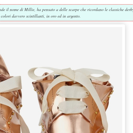
nde il nome di Millie, ha pensato a delle scarpe che ricordano le classiche derb
 colori davvero scintillanti, in oro ed in argento.