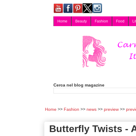
Home
Beauty
Fashion
Food
Li
Carmy, Blog magazine di Carmen Cotugno, blogger di Napoli: moda, bellezza, cucina, tecnologia, consigli per lo shopping, arredamento, recensioni cosmetiche, viaggi, fotografia, salute e benessere. Disponibile per collaborazioni blogger e per guest post.
Cerca nel blog magazine
Home
Fashion
news
preview
prev
Butterfly Twists - 