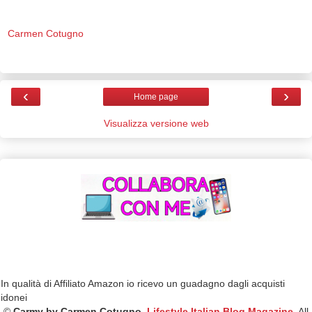
Carmen Cotugno
‹
›
Home page
Visualizza versione web
In qualità di Affiliato Amazon io ricevo un guadagno dagli acquisti
idonei
©
Carmy by Carmen Cotugno
,
Lifestyle Italian Blog Magazine
, All